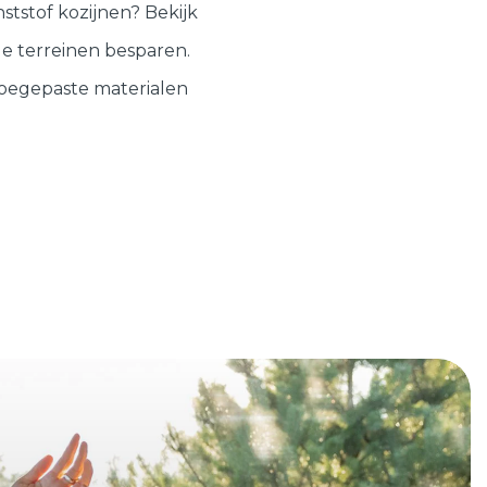
Schuifpuien
Veelgestelde vragen
tstof kozijnen? Bekijk
e terreinen besparen.
Samenstellen
oegepaste materialen