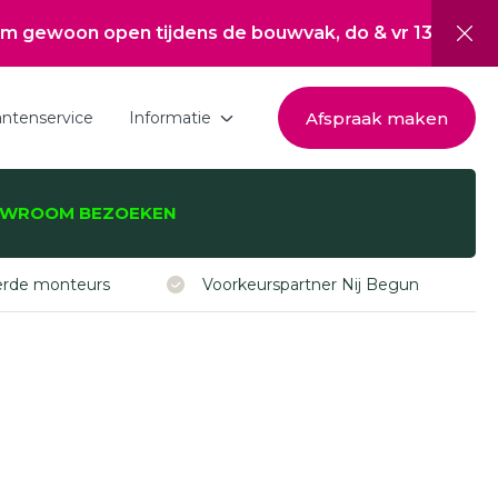
jdens de bouwvak, do & vr 13:00 tot 17:00, za 10:00 
Afspraak maken
antenservice
Informatie
Download de brochure
WROOM BEZOEKEN
Over Hepro
zijnen, -deuren,
Nieuwsoverzicht
eerde monteurs
Voorkeurspartner Nij Begun
Werken bij
Inspiratie
Subsidie Nij Begun
ISDE subsidie