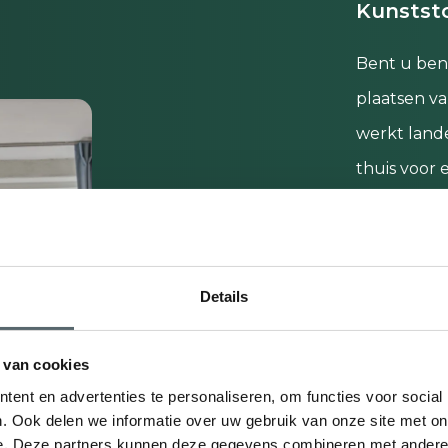
Kunststo
Bent u ben
plaatsen va
werkt lande
thuis voor 
aanbod van
verschillen
eigen fabr
Details
kunnen wij
materialen 
 van cookies
ent en advertenties te personaliseren, om functies voor social
Hepro
. Ook delen we informatie over uw gebruik van onze site met on
Hepro
e. Deze partners kunnen deze gegevens combineren met andere i