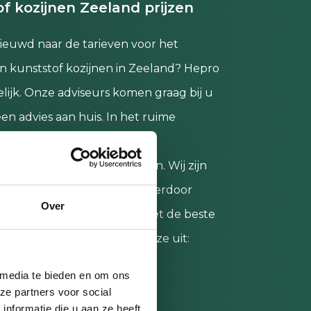
f kozijnen Zeeland prijzen
ieuwd naar de tarieven voor het
n kunststof kozijnen in Zeeland? Hepro
lijk. Onze adviseurs komen graag bij u
een advies aan huis. In het ruime
 Hepro heeft u keuze uit 2
de soorten kunststof kozijnen. Wij zijn
ikant van onze producten. Hierdoor
Over
 garanderen dat er enkel met de beste
gewerkt wordt. U heeft keuze uit:
 media te bieden en om ons
 Standard;
ze partners voor social
 Comfort.
nformatie die u aan ze heeft