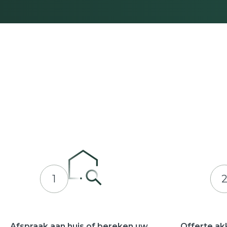
1
Afspraak aan huis of bereken uw
Offerte ak