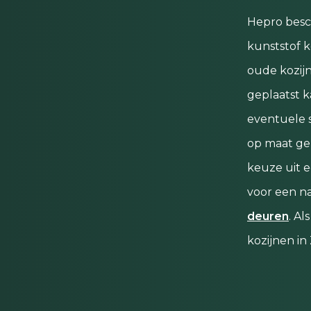
Hepro besc
kunststof 
oude kozij
geplaatst 
eventuele s
op maat gem
keuze uit e
voor een na
deuren
. A
kozijnen in