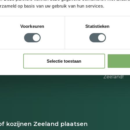
erzameld op basis van uw gebruik van hun services.
Als u weini
energiebesp
Voorkeuren
Statistieken
te kiezen v
elektricite
beslissing?
Selectie toestaan
vindt u sch
Zeeland!
f kozijnen Zeeland plaatsen