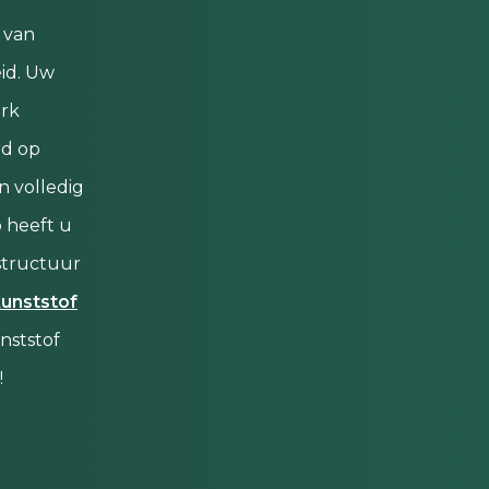
 van
id. Uw
erk
rd op
n volledig
 heeft u
structuur
unststof
nststof
!