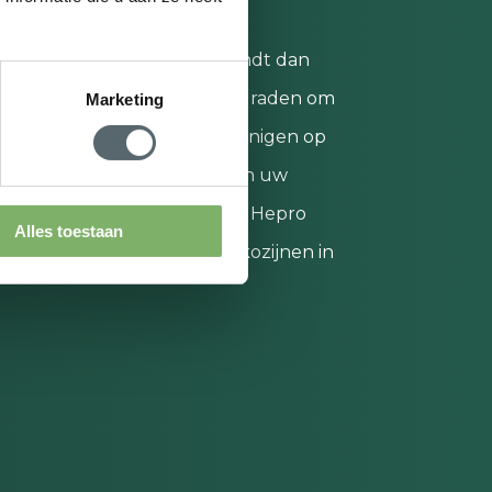
g onderhoud belangrijker vindt dan
aring, dan valt het u aan te raden om
Marketing
oor de Standard. Is het bezuinigen op
itskosten doorslaggevender in uw
 Kies dan voor de Comfort. Bij Hepro
Alles toestaan
erpe prijzen voor kunststof kozijnen in