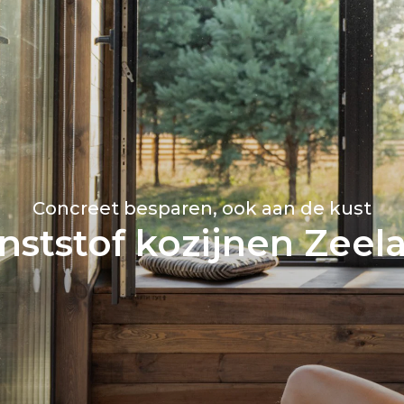
Concreet besparen, ook aan de kust
nststof kozijnen Zeel