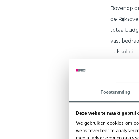
Bovenop de
de Rijksove
totaalbudge
vast bedrag
dakisolatie
Voer je twe
subsidiebed
Toestemming
krijgen voo
een isolati
Deze website maakt gebruik
afspraak
.
We gebruiken cookies om cont
websiteverkeer te analyseren
Let op: he
media, adverteren en analys