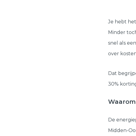
Je hebt het 
Minder toch
snel als ee
over kosten
Dat begrijp
30% korting
Waarom 
De energiep
Midden-Oost