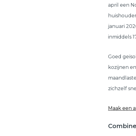
april een N
huishoudens
januari 20
inmiddels 
Goed geïso
kozijnen en
maandlasten
zichzelf sne
Maak een a
Combinee