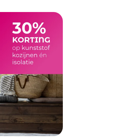
Schuifpuien
Veelgestelde vragen
Samenstellen