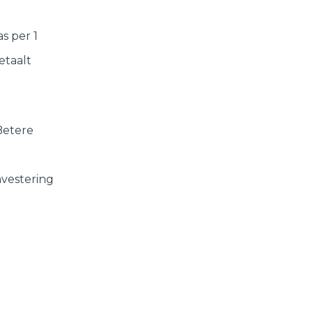
s per 1
etaalt
Betere
nvestering