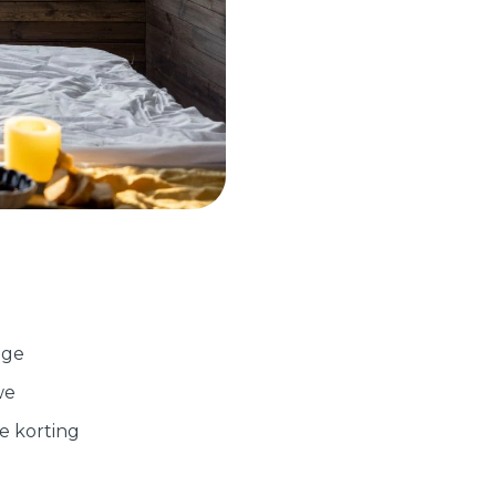
ige
we
de korting