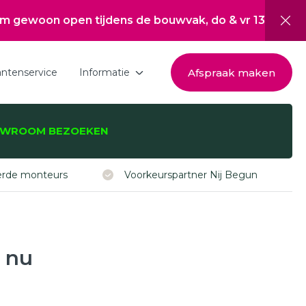
 tijdens de bouwvak, do & vr 13:00 tot 17:00, za 10:0
Afspraak maken
antenservice
Informatie
Download de brochure
WROOM BEZOEKEN
Over Hepro
zijnen, -deuren,
Nieuwsoverzicht
eerde monteurs
Voorkeurspartner Nij Begun
Werken bij
Inspiratie
, nu
Subsidie Nij Begun
ISDE subsidie