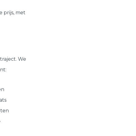
 prijs, met
traject. We
nt:
en
ats
aten
e