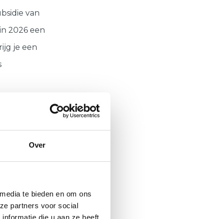
bsidie van
 in 2026 een
ijg je een
s
 subsidie
Over
eert met
ak een
 media te bieden en om ons
ze partners voor social
elen loont.
nformatie die u aan ze heeft