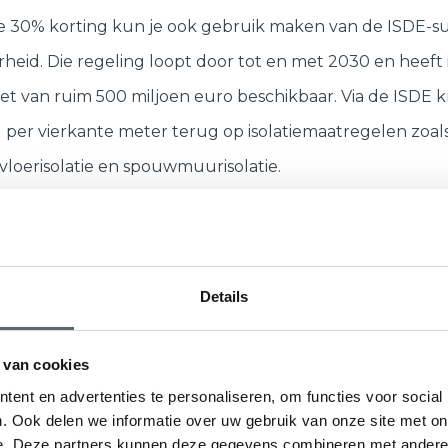
 30% korting kun je ook gebruik maken van de ISDE-su
rheid. Die regeling loopt door tot en met 2030 en heeft
t van ruim 500 miljoen euro beschikbaar. Via de ISDE kr
 per vierkante meter terug op isolatiemaatregelen zoal
, vloerisolatie en spouwmuurisolatie.
e of meer isolatiemaatregelen uit? Dan verdubbelt het
rag per maatregel. Nieuw in 2026: je kunt ook 400 euro
Details
r een energiezuinig ventilatiesysteem, als je dat combin
emaatregel. Onze adviseur helpt je bij het aanvragen.
Ma
 van cookies
ent en advertenties te personaliseren, om functies voor social
. Ook delen we informatie over uw gebruik van onze site met on
t jaarlijkse subsidiebudget kan opraken. Tijdig hand
e. Deze partners kunnen deze gegevens combineren met andere i