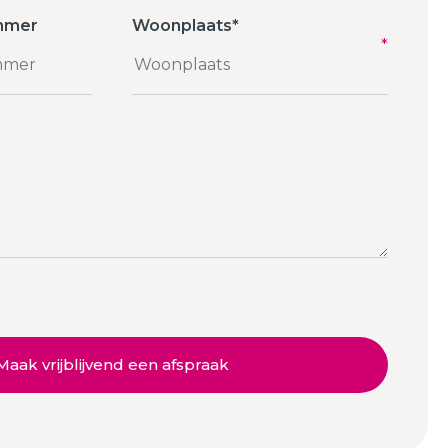
mmer
Woonplaats
*