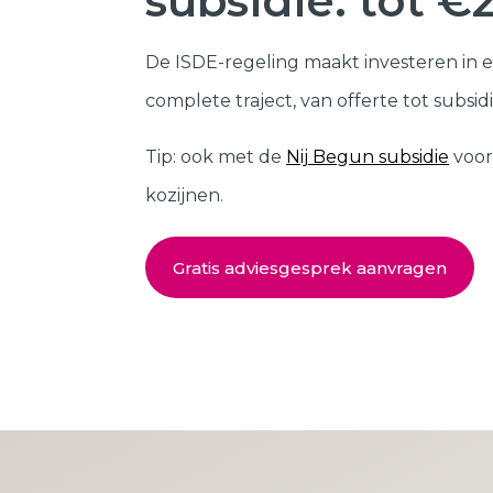
subsidie: tot €
Kozijnen
SHOWROOM BEZOEKEN
De ISDE-regeling maakt investeren in en
Samenstellen
complete traject, van offerte tot subs
Tip: ook met de
Nij Begun subsidie
voor
kozijnen.
Gratis adviesgesprek aanvragen