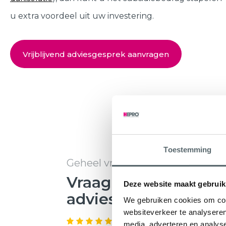
u extra voordeel uit uw investering.
Vrijblijvend adviesgesprek aanvragen
Toestemming
Geheel vrijblijvend
Vraag direct uw
Deze website maakt gebruik
adviesgesprek aan
We gebruiken cookies om cont
websiteverkeer te analyseren
8.6
763 beoordelingen
media, adverteren en analys