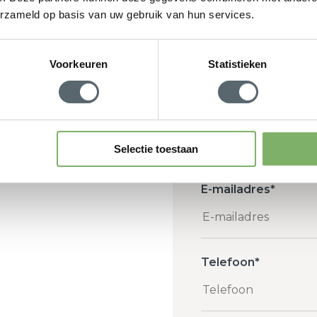
erzameld op basis van uw gebruik van hun services.
w adviesgesprek aan
subsidie
Interesse
d
Voorkeuren
Statistieken
Kozijnen
 u terug om
Deuren
Schuifpuien
Isolatie
Selectie toestaan
E-mailadres
*
Telefoon
*