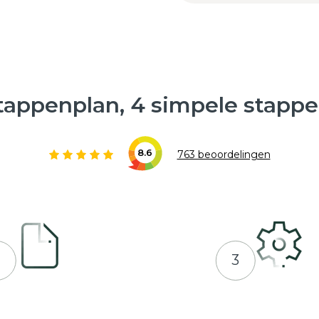
tappenplan, 4 simpele stappe
8.6
763 beoordelingen
2
3