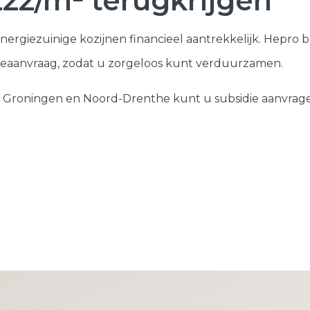
222/m² terugkrijgen
Deuren
ergiezuinige kozijnen financieel aantrekkelijk. Hepro be
Samenstellen
idieaanvraag, zodat u zorgeloos kunt verduurzamen.
 Groningen en Noord-Drenthe kunt u subsidie aanvrage