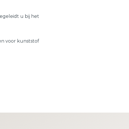
Schuifpuien
Veelgestelde vragen
geleidt u bij het
Samenstellen
n voor kunststof