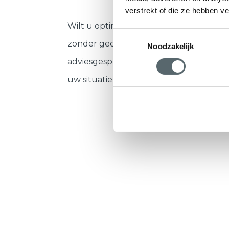
verstrekt of die ze hebben v
Vraag direct u
Wilt u optimaal profiteren van de ISDE 
Toestemmingsselectie
zonder gedoe? Vraag nu een vrijblijven
Noodzakelijk
adviesgesprek aan. Onze adviseur belt
uw situatie door te nemen.