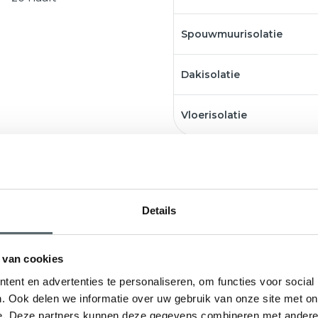
Spouwmuurisolatie
Dakisolatie
Vloerisolatie
Details
 van cookies
ent en advertenties te personaliseren, om functies voor social
Naam
*
. Ook delen we informatie over uw gebruik van onze site met on
e. Deze partners kunnen deze gegevens combineren met andere i