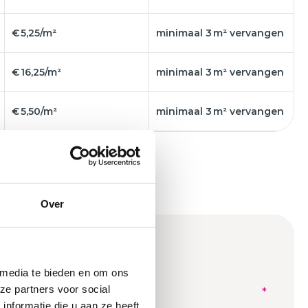
€ 5,25/m²
minimaal 3 m² vervangen
€ 16,25/m²
minimaal 3 m² vervangen
€ 5,50/m²
minimaal 3 m² vervangen
Over
 media te bieden en om ons
ze partners voor social
nformatie die u aan ze heeft