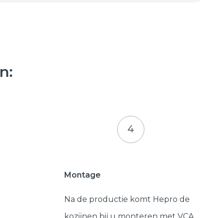
n:
4
Montage
Na de productie komt Hepro de
kozijnen bij u monteren met VCA