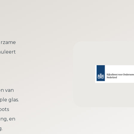
uurzame
muleert
en van
le glas.
oots
ing, en
g.