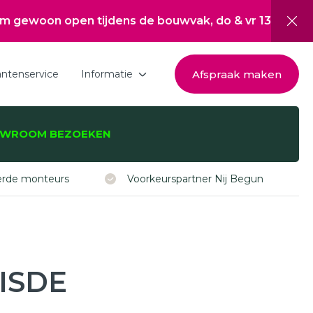
pen tijdens de bouwvak, do & vr 13:00 tot 17:00, za 1
Afspraak maken
antenservice
Informatie
Download de brochure
WROOM BEZOEKEN
Over Hepro
zijnen, -deuren,
Nieuwsoverzicht
eerde monteurs
Voorkeurspartner Nij Begun
Werken bij
Inspiratie
Subsidie Nij Begun
 ISDE
ISDE subsidie