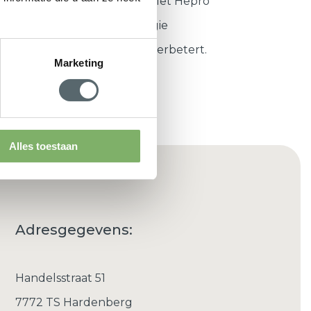
ekomstbestendige woning. Met Hepro
 isolatie die niet alleen energie
maar uw hele woonervaring verbetert.
Marketing
Alles toestaan
Adresgegevens:
Handelsstraat 51
7772 TS Hardenberg