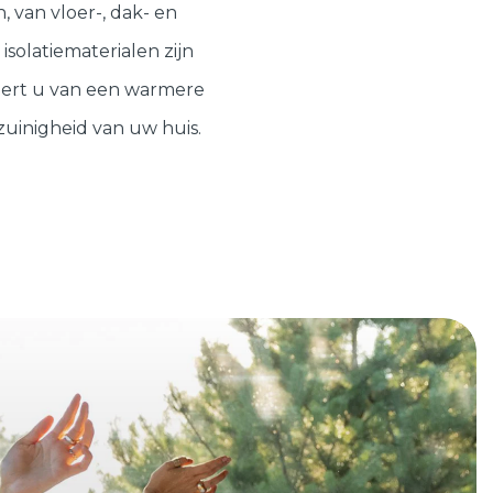
Schuifpuien
Veelgestelde vragen
 van vloer-, dak- en
solatiematerialen zijn
Samenstellen
eert u van een warmere
zuinigheid van uw huis.