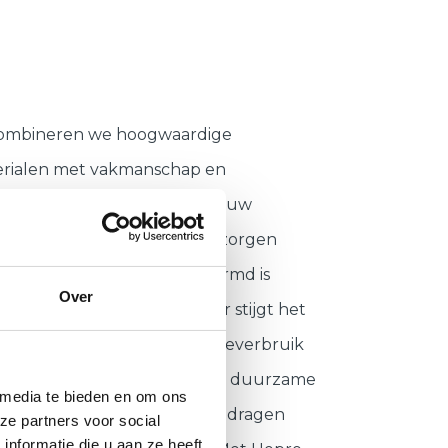
combineren we hoogwaardige
terialen met vakmanschap en
 ervaring. Of het nu gaat om uw
ak
,
spouwmuur
of
vloer
: wij zorgen
 uw woning optimaal beschermd is
Over
everlies en tocht. Daardoor stijgt het
t direct en daalt uw energieverbruik
l. Bovendien werken we met duurzame
 media te bieden en om ons
 en slimme technieken die bijdragen
ze partners voor social
nformatie die u aan ze heeft