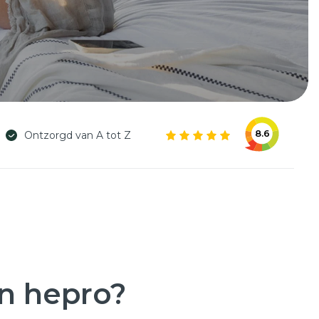
8.6
Ontzorgd van A tot Z
an hepro?