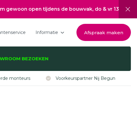
tijdens de bouwvak, do & vr 13:00 tot 17:00, za 10:00
Afspraak maken
antenservice
Informatie
Download de brochure
WROOM BEZOEKEN
Over Hepro
zijnen, -deuren,
Nieuwsoverzicht
eerde monteurs
Voorkeurspartner Nij Begun
Werken bij
Inspiratie
Subsidie Nij Begun
ISDE subsidie