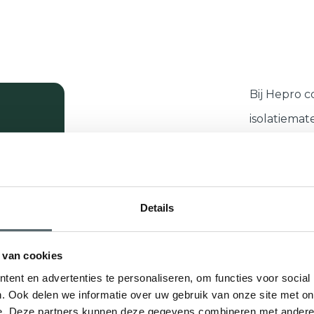
Bij Hepro 
isolatiema
jarenlange
kozijnen
,
d
ervoor dat
Details
tegen warmt
wooncomfor
 van cookies
structuree
ent en advertenties te personaliseren, om functies voor social
materialen
. Ook delen we informatie over uw gebruik van onze site met on
e. Deze partners kunnen deze gegevens combineren met andere i