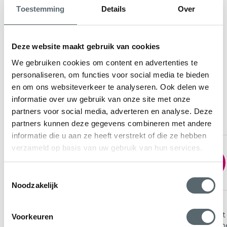
4
Toestemming
Details
Over
Montage
Na de productie komt Hepro de kozijnen bij u
Deze website maakt gebruik van cookies
monteren met VCA gecertificeerde monteurs.
We gebruiken cookies om content en advertenties te
personaliseren, om functies voor social media te bieden
en om ons websiteverkeer te analyseren. Ook delen we
informatie over uw gebruik van onze site met onze
Klantenbeoordelingen
partners voor social media, adverteren en analyse. Deze
partners kunnen deze gegevens combineren met andere
informatie die u aan ze heeft verstrekt of die ze hebben
verzameld op basis van uw gebruik van hun services.
8
10
Zeer tevreden met de
kunststof kozijnen
Toestemmingsselectie
Noodzakelijk
Na eerst
Voorkeuren
Het is even wennen omdat je bijna
omdat he