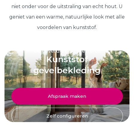
Schuifpuien
SHOWROOM BEZOEKEN
Samenstellen
niet onder voor de uitstraling van echt hout. U
geniet van een warme, natuurlijke look met alle
voordelen van kunststof.
Afspraak maken
De gevel die blijft presteren
Start verduurzamen
Kunststof
gevelbekleding
8.6
763 beoordelingen
Afspraak maken
Zelf configureren