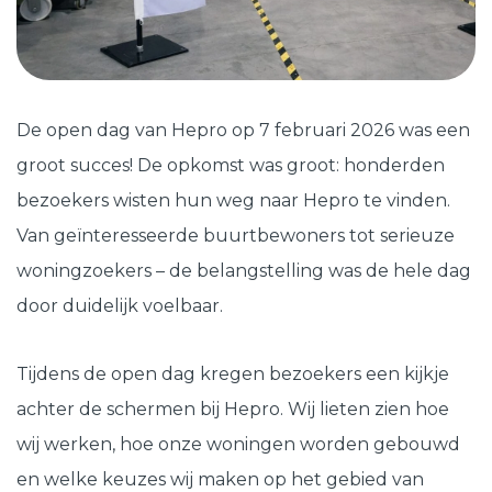
Schuifpuien
SHOWROOM BEZOEKEN
Samenstellen
Afspraak maken
De open dag van Hepro op 7 februari 2026 was een
groot succes! De opkomst was groot: honderden
Start verduurzamen
bezoekers wisten hun weg naar Hepro te vinden.
Van geïnteresseerde buurtbewoners tot serieuze
woningzoekers – de belangstelling was de hele dag
8.6
763 beoordelingen
door duidelijk voelbaar.
Tijdens de open dag kregen bezoekers een kijkje
achter de schermen bij Hepro. Wij lieten zien hoe
wij werken, hoe onze woningen worden gebouwd
en welke keuzes wij maken op het gebied van