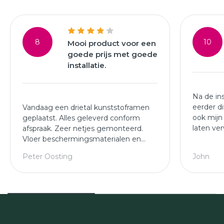
8
10
Mooi product voor een
goede prijs met goede
installatie.
Na de ins
eerder di
Vandaag een drietal kunststoframen
ook mijn
geplaatst. Alles geleverd conform
laten ve
afspraak. Zeer netjes gemonteerd.
snelheid 
Vloer beschermingsmaterialen en
en perfec
netjes gestofzogen na plaatsing. Top!
Peter Oosting
John
der jaren
laten ve
daar gee
kwaliteit
deskund