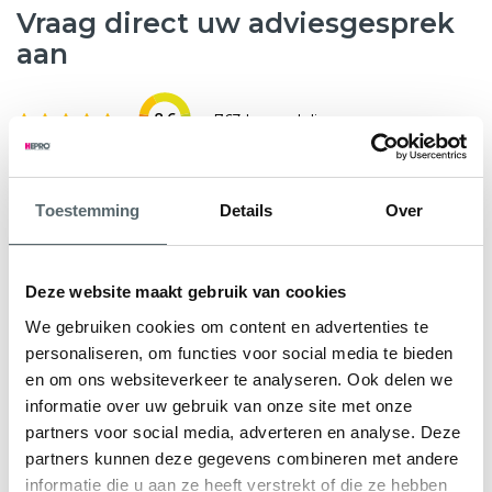
Vraag direct uw adviesgesprek
aan
8.6
763 beoordelingen
Wilt u weten hoeveel subsidie u kunt krijgen voor nieuwe
Toestemming
Details
Over
kunststof kozijnen, HR++ glas of andere
verduurzamingsmaatregelen? Hepro helpt u graag verder.
Tijdens een gratis en vrijblijvend adviesgesprek bekijken
Deze website maakt gebruik van cookies
onze specialisten samen met u de mogelijkheden voor uw
We gebruiken cookies om content en advertenties te
woning. We geven direct inzicht in de subsidieregeling Nij
personaliseren, om functies voor social media te bieden
Begun en eventuele aanvullende regelingen.
en om ons websiteverkeer te analyseren. Ook delen we
informatie over uw gebruik van onze site met onze
U ontvangt een persoonlijk advies en een heldere offerte
partners voor social media, adverteren en analyse. Deze
op maat, zodat u precies weet waar u aan toe bent.
partners kunnen deze gegevens combineren met andere
informatie die u aan ze heeft verstrekt of die ze hebben