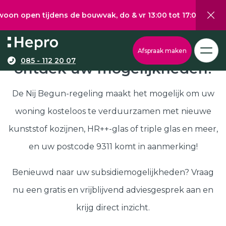
 tijdens de bouwvak, do & vr 13:00 tot 17:00, za 10:00 tot 
Wat wilt u graag verduurzamen?
Via onze configurator berekent u eenvoudig een
Nij Begun subsidie in 9311,
Afspraak maken
richtprijs voor uw kunststof kozijnen, -deuren, of
085 - 112 20 07
ontdek uw mogelijkheden!
Kunststof kozijnen
schuifpuien.
Kunststof deuren
De Nij Begun-regeling maakt het mogelijk om uw
Kunststof schuifpuien
woning kosteloos te verduurzamen met nieuwe
Kozijnen
Samenstellen
kunststof kozijnen, HR++-glas of triple glas en meer,
Isolatie
en uw postcode 9311 komt in aanmerking!
Klantenservice
Hepro
Benieuwd naar uw subsidiemogelijkheden? Vraag
Deuren
Samenstellen
nu een gratis en vrijblijvend adviesgesprek aan en
Subsidies
krijg direct inzicht.
Brochure