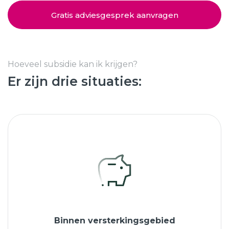
Schuifpuien
SHOWROOM BEZOEKEN
Samenstellen
Gratis adviesgesprek aanvragen
Afspraak maken
Hoeveel subsidie kan ik krijgen?
Er zijn drie situaties:
Start verduurzamen
8.6
763 beoordelingen
Binnen versterkingsgebied