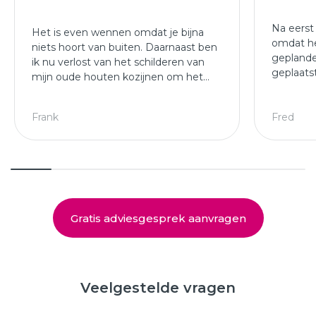
Na eerst
Het is even wennen omdat je bijna
omdat he
niets hoort van buiten. Daarnaast ben
geplande
ik nu verlost van het schilderen van
geplaats
mijn oude houten kozijnen om het
afgewer
jaar.
kozijne
Leuke ploeg die mijn kozijnen en
Frank
Fred
deuren hebben geplaatst.
Gratis adviesgesprek aanvragen
Veelgestelde vragen