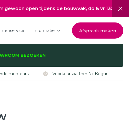
pen tijdens de bouwvak, do & vr 13:00 tot 17:00, za 1
Afspraak maken
antenservice
Informatie
Download de brochure
WROOM BEZOEKEN
Over Hepro
zijnen, -deuren,
Nieuwsoverzicht
eerde monteurs
Voorkeurspartner Nij Begun
Werken bij
Inspiratie
Subsidie Nij Begun
uw
ISDE subsidie