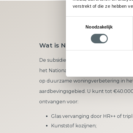
verstrekt of die ze hebben v
Vraag direct u
Toestemmingsselectie
Noodzakelijk
Wat is Nij Begun?
De subsidieregeling ‘Nij Begun’ is onde
het Nationaal Programma Groningen en 
op duurzame woningverbetering in he
aardbevingsgebied. U kunt tot €40.000
ontvangen voor:
Glas vervanging door HR++ of tripl
Kunststof kozijnen;