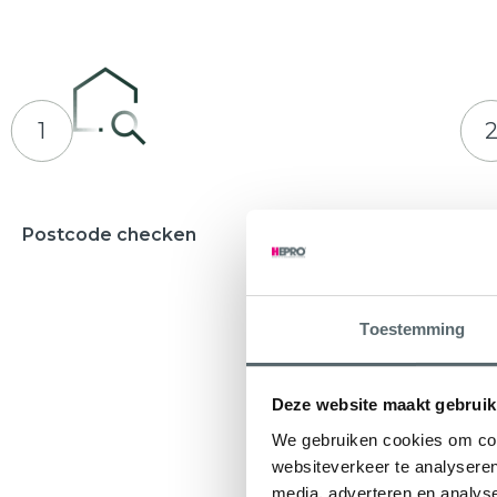
1
Postcode checken
Adviesges
Waarbij u e
ontvangt
Toestemming
Deze website maakt gebruik
We gebruiken cookies om cont
websiteverkeer te analyseren
media, adverteren en analys