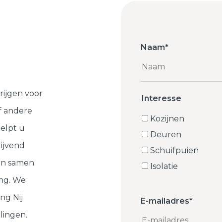
Naam
*
rijgen voor
Interesse
f andere
Kozijnen
elpt u
Deuren
lijvend
Schuifpuien
ten samen
Isolatie
ng. We
ng Nij
E-mailadres
*
lingen.