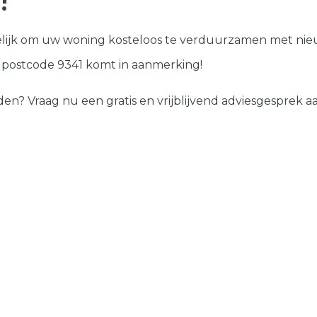
!
Deuren
lijk om uw woning kosteloos te verduurzamen met nieu
Samenstellen
w postcode 9341 komt in aanmerking!
 Vraag nu een gratis en vrijblijvend adviesgesprek aan 
?