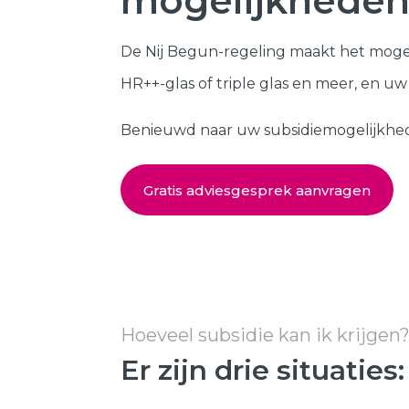
mogelijkheden
Kozijnen
SHOWROOM BEZOEKEN
De Nij Begun-regeling maakt het moge
Samenstellen
HR++-glas of triple glas en meer, en u
Benieuwd naar uw subsidiemogelijkheden?
Gratis adviesgesprek aanvragen
Hoeveel subsidie kan ik krijgen
Er zijn drie situaties: