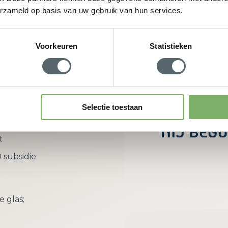
erzameld op basis van uw gebruik van hun services.
w adviesgesprek aan
Voorkeuren
Statistieken
rdeel van
Selectie toestaan
richt zich
t
 subsidie
e glas;