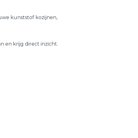
Schuifpuien
Veelgestelde vragen
we kunststof kozijnen,
Samenstellen
en krijg direct inzicht.