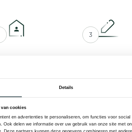
2
3
prek plannen met Hepro
Indienen bij RVO of ge
en offerte op maat
Details
 van cookies
ent en advertenties te personaliseren, om functies voor social
. Ook delen we informatie over uw gebruik van onze site met on
e. Deze partners kunnen deze gegevens combineren met andere i