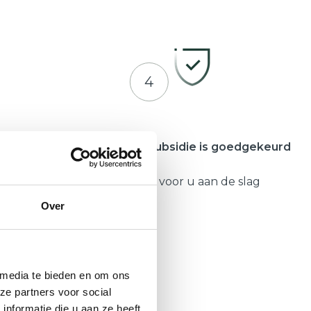
4
meente
Zodra uw subsidie is goedgekeurd
Gaat Hepro voor u aan de slag
Over
 media te bieden en om ons
ze partners voor social
nformatie die u aan ze heeft