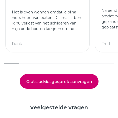
Na eerst
Het is even wennen omdat je bijna
omdat he
niets hoort van buiten. Daarnaast ben
geplande
ik nu verlost van het schilderen van
geplaats
mijn oude houten kozijnen om het
afgewer
jaar.
kozijne
Leuke ploeg die mijn kozijnen en
Frank
Fred
deuren hebben geplaatst.
Gratis adviesgesprek aanvragen
Veelgestelde vragen