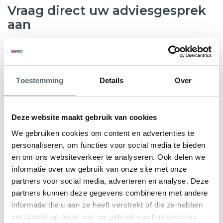
Vraag direct uw adviesgesprek
aan
8.6
763 beoordelingen
Toestemming
Details
Over
Wilt u weten hoeveel subsidie u kunt krijgen voor nieuwe
kunststof kozijnen, HR++ glas of andere
verduurzamingsmaatregelen? Hepro helpt u graag verder.
Deze website maakt gebruik van cookies
Tijdens een gratis en vrijblijvend adviesgesprek bekijken
We gebruiken cookies om content en advertenties te
onze specialisten samen met u de mogelijkheden voor uw
personaliseren, om functies voor social media te bieden
woning. We geven direct inzicht in de subsidieregeling Nij
en om ons websiteverkeer te analyseren. Ook delen we
Begun en eventuele aanvullende regelingen.
informatie over uw gebruik van onze site met onze
partners voor social media, adverteren en analyse. Deze
U ontvangt een persoonlijk advies en een heldere offerte
partners kunnen deze gegevens combineren met andere
op maat, zodat u precies weet waar u aan toe bent.
informatie die u aan ze heeft verstrekt of die ze hebben
verzameld op basis van uw gebruik van hun services.