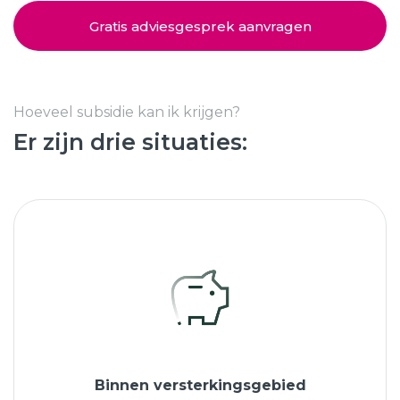
Schuifpuien
SHOWROOM BEZOEKEN
Samenstellen
Gratis adviesgesprek aanvragen
Afspraak maken
Hoeveel subsidie kan ik krijgen?
Er zijn drie situaties:
Start verduurzamen
8.6
763 beoordelingen
Binnen versterkingsgebied