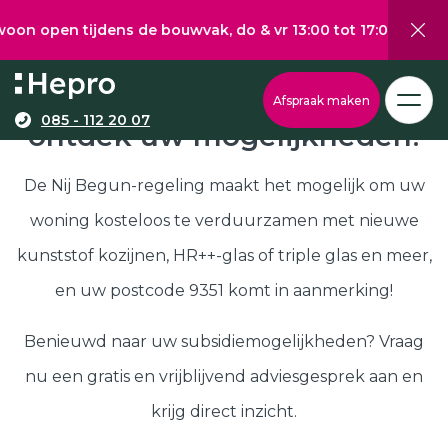
 tijdens de bouwvak, do & vr 13:00 tot 17:00, za 10:00 tot 
Wat wilt u graag verduurzamen?
Via onze configurator berekent u eenvoudig een
Nij Begun subsidie in 9351,
Afspraak maken
richtprijs voor uw kunststof kozijnen, -deuren, of
085 - 112 20 07
ontdek uw mogelijkheden!
Kunststof kozijnen
schuifpuien.
Kunststof deuren
De Nij Begun-regeling maakt het mogelijk om uw
Kunststof schuifpuien
woning kosteloos te verduurzamen met nieuwe
Kozijnen
Samenstellen
kunststof kozijnen, HR++-glas of triple glas en meer,
Isolatie
en uw postcode 9351 komt in aanmerking!
Klantenservice
Hepro
Benieuwd naar uw subsidiemogelijkheden? Vraag
Deuren
Samenstellen
nu een gratis en vrijblijvend adviesgesprek aan en
Subsidies
krijg direct inzicht.
Brochure