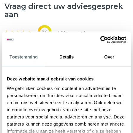
Vraag direct uw adviesgesprek
aan
8.6
763 beoordelingen
Wilt u weten hoeveel subsidie u kunt krijgen voor nieuwe
Toestemming
Details
Over
kunststof kozijnen, HR++ glas of andere
verduurzamingsmaatregelen? Hepro helpt u graag verder.
Tijdens een gratis en vrijblijvend adviesgesprek bekijken
Deze website maakt gebruik van cookies
onze specialisten samen met u de mogelijkheden voor uw
We gebruiken cookies om content en advertenties te
woning. We geven direct inzicht in de subsidieregeling Nij
personaliseren, om functies voor social media te bieden
Begun en eventuele aanvullende regelingen.
en om ons websiteverkeer te analyseren. Ook delen we
informatie over uw gebruik van onze site met onze
U ontvangt een persoonlijk advies en een heldere offerte
partners voor social media, adverteren en analyse. Deze
op maat, zodat u precies weet waar u aan toe bent.
partners kunnen deze gegevens combineren met andere
informatie die u aan ze heeft verstrekt of die ze hebben