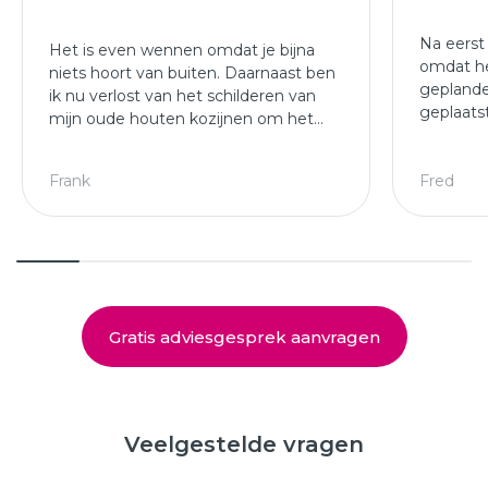
Na eerst
Het is even wennen omdat je bijna
omdat he
niets hoort van buiten. Daarnaast ben
geplande
ik nu verlost van het schilderen van
geplaats
mijn oude houten kozijnen om het
afgewer
jaar.
kozijne
Leuke ploeg die mijn kozijnen en
Frank
Fred
deuren hebben geplaatst.
Gratis adviesgesprek aanvragen
Veelgestelde vragen