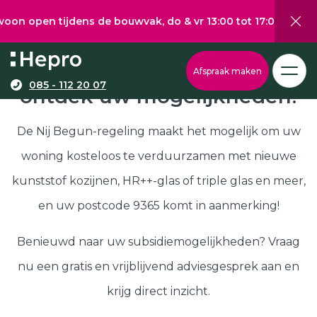
 tijdens de bouwvak, do & vr 13:00 tot 17:00, za 10:00 tot 
Wat wilt u graag verduurzamen?
Via onze configurator berekent u eenvoudig een
Nij Begun subsidie in 9365,
Afspraak maken
richtprijs voor uw kunststof kozijnen, -deuren, of
085 - 112 20 07
ontdek uw mogelijkheden!
Kunststof kozijnen
schuifpuien.
Kunststof deuren
De Nij Begun-regeling maakt het mogelijk om uw
Kunststof schuifpuien
woning kosteloos te verduurzamen met nieuwe
Kozijnen
Samenstellen
kunststof kozijnen, HR++-glas of triple glas en meer,
Isolatie
en uw postcode 9365 komt in aanmerking!
Klantenservice
Hepro
Benieuwd naar uw subsidiemogelijkheden? Vraag
Deuren
Samenstellen
nu een gratis en vrijblijvend adviesgesprek aan en
Subsidies
krijg direct inzicht.
Brochure