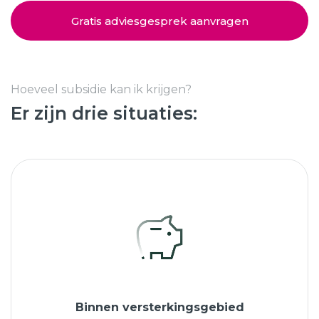
Schuifpuien
SHOWROOM BEZOEKEN
Samenstellen
Gratis adviesgesprek aanvragen
Afspraak maken
Hoeveel subsidie kan ik krijgen?
Er zijn drie situaties:
Start verduurzamen
8.6
763 beoordelingen
Binnen versterkingsgebied