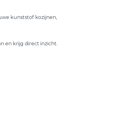
Schuifpuien
Veelgestelde vragen
we kunststof kozijnen,
Samenstellen
en krijg direct inzicht.