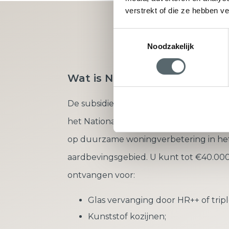
verstrekt of die ze hebben v
Vraag direct u
Toestemmingsselectie
Noodzakelijk
Wat is Nij Begun?
De subsidieregeling ‘Nij Begun’ is onde
het Nationaal Programma Groningen en 
op duurzame woningverbetering in he
aardbevingsgebied. U kunt tot €40.000
ontvangen voor:
Glas vervanging door HR++ of tripl
Kunststof kozijnen;