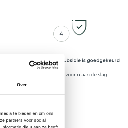
4
meente
Zodra uw subsidie is goedgekeurd
Gaat Hepro voor u aan de slag
Over
 media te bieden en om ons
ze partners voor social
nformatie die u aan ze heeft