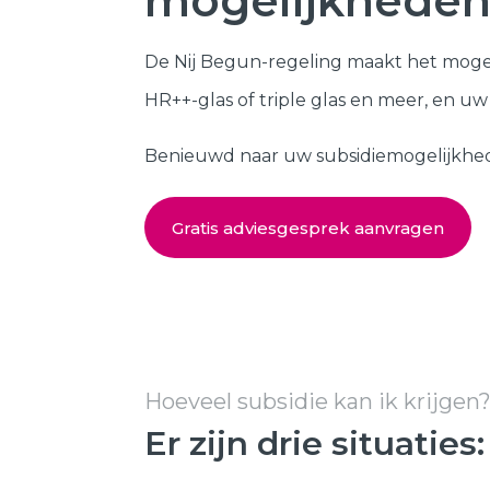
mogelijkheden
Kozijnen
SHOWROOM BEZOEKEN
De Nij Begun-regeling maakt het moge
Samenstellen
HR++-glas of triple glas en meer, en u
Benieuwd naar uw subsidiemogelijkheden?
Gratis adviesgesprek aanvragen
Hoeveel subsidie kan ik krijgen
Er zijn drie situaties: