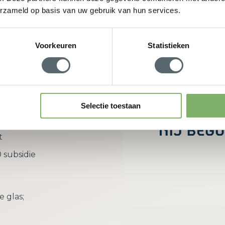
erzameld op basis van uw gebruik van hun services.
w adviesgesprek aan
Voorkeuren
Statistieken
rdeel van
Selectie toestaan
richt zich
t
 subsidie
e glas;