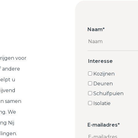
Naam
*
rijgen voor
Interesse
f andere
Kozijnen
elpt u
Deuren
lijvend
Schuifpuien
ten samen
Isolatie
ng. We
ng Nij
E-mailadres
*
lingen.