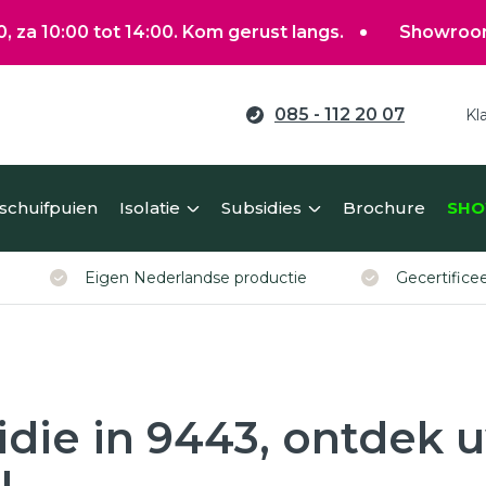
 tot 14:00. Kom gerust langs.
Showroom gewoon op
085 - 112 20 07
Kl
ag verduurzamen?
 schuifpuien
Isolatie
Subsidies
Brochure
SHO
erekent u eenvoudig een richtprijs voor uw kunststof ko
Eigen Nederlandse productie
Gecertific
idie in 9443, ontdek 