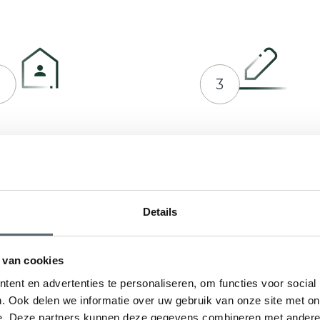
2
3
prek plannen met Hepro
Indienen bij RVO of ge
en offerte op maat
Details
 van cookies
ent en advertenties te personaliseren, om functies voor social
. Ook delen we informatie over uw gebruik van onze site met on
e. Deze partners kunnen deze gegevens combineren met andere i