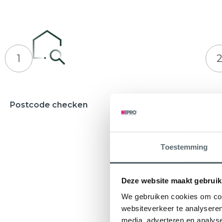
1
Postcode checken
Adviesges
Waarbij u e
ontvangt
Toestemming
Deze website maakt gebruik
We gebruiken cookies om cont
websiteverkeer te analyseren
media, adverteren en analys