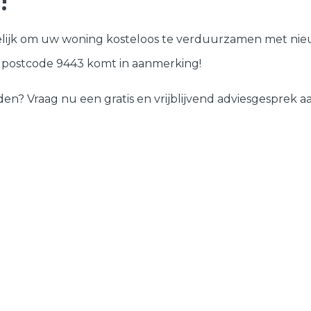
!
Deuren
lijk om uw woning kosteloos te verduurzamen met nieu
Samenstellen
w postcode 9443 komt in aanmerking!
 Vraag nu een gratis en vrijblijvend adviesgesprek aan 
?