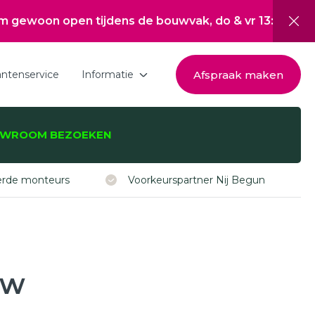
en tijdens de bouwvak, do & vr 13:00 tot 17:00, za 1
Afspraak maken
antenservice
Informatie
Download de brochure
WROOM BEZOEKEN
Over Hepro
zijnen, -deuren,
Nieuwsoverzicht
eerde monteurs
Voorkeurspartner Nij Begun
Werken bij
Inspiratie
Subsidie Nij Begun
uw
ISDE subsidie