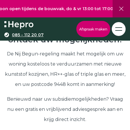
tijdens de bouwvak, do & vr 13:00 tot 17:00, za 10:00 tot 1
Wat wilt u graag verduurzamen?
Via onze configurator berekent u eenvoudig een
Nij Begun subsidie in 9448,
Afspraak maken
richtprijs voor uw kunststof kozijnen, -deuren, of
085 - 112 20 07
ontdek uw mogelijkheden!
Kunststof kozijnen
schuifpuien.
Kunststof deuren
De Nij Begun-regeling maakt het mogelijk om uw
Kunststof schuifpuien
woning kosteloos te verduurzamen met nieuwe
Kozijnen
Samenstellen
kunststof kozijnen, HR++-glas of triple glas en meer,
Isolatie
en uw postcode 9448 komt in aanmerking!
Klantenservice
Hepro
Benieuwd naar uw subsidiemogelijkheden? Vraag
Deuren
Samenstellen
nu een gratis en vrijblijvend adviesgesprek aan en
Subsidies
krijg direct inzicht.
Brochure