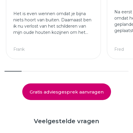
Na eerst
Het is even wennen omdat je bijna
omdat he
niets hoort van buiten. Daarnaast ben
geplande
ik nu verlost van het schilderen van
geplaats
mijn oude houten kozijnen om het
afgewer
jaar.
kozijne
Leuke ploeg die mijn kozijnen en
Frank
Fred
deuren hebben geplaatst.
Gratis adviesgesprek aanvragen
Veelgestelde vragen