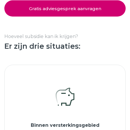
Schuifpuien
SHOWROOM BEZOEKEN
Samenstellen
Gratis adviesgesprek aanvragen
Afspraak maken
Hoeveel subsidie kan ik krijgen?
Er zijn drie situaties:
Start verduurzamen
8.6
763 beoordelingen
Binnen versterkingsgebied