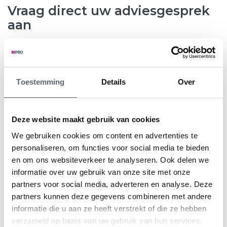
Vraag direct uw adviesgesprek
aan
8.6
763 beoordelingen
Toestemming
Details
Over
Wilt u weten hoeveel subsidie u kunt krijgen voor nieuwe
kunststof kozijnen, HR++ glas of andere
verduurzamingsmaatregelen? Hepro helpt u graag verder.
Deze website maakt gebruik van cookies
Tijdens een gratis en vrijblijvend adviesgesprek bekijken
We gebruiken cookies om content en advertenties te
onze specialisten samen met u de mogelijkheden voor uw
personaliseren, om functies voor social media te bieden
woning. We geven direct inzicht in de subsidieregeling Nij
en om ons websiteverkeer te analyseren. Ook delen we
Begun en eventuele aanvullende regelingen.
informatie over uw gebruik van onze site met onze
partners voor social media, adverteren en analyse. Deze
U ontvangt een persoonlijk advies en een heldere offerte
partners kunnen deze gegevens combineren met andere
op maat, zodat u precies weet waar u aan toe bent.
informatie die u aan ze heeft verstrekt of die ze hebben
verzameld op basis van uw gebruik van hun services.