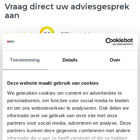
Vraag direct uw adviesgesprek
aan
8.6
763 beoordelingen
Wilt u weten hoeveel subsidie u kunt krijgen voor nieuwe
Toestemming
Details
Over
kunststof kozijnen, HR++ glas of andere
verduurzamingsmaatregelen? Hepro helpt u graag verder.
Tijdens een gratis en vrijblijvend adviesgesprek bekijken
Deze website maakt gebruik van cookies
onze specialisten samen met u de mogelijkheden voor uw
We gebruiken cookies om content en advertenties te
woning. We geven direct inzicht in de subsidieregeling Nij
personaliseren, om functies voor social media te bieden
Begun en eventuele aanvullende regelingen.
en om ons websiteverkeer te analyseren. Ook delen we
informatie over uw gebruik van onze site met onze
U ontvangt een persoonlijk advies en een heldere offerte
partners voor social media, adverteren en analyse. Deze
op maat, zodat u precies weet waar u aan toe bent.
partners kunnen deze gegevens combineren met andere
informatie die u aan ze heeft verstrekt of die ze hebben