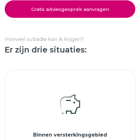
Schuifpuien
SHOWROOM BEZOEKEN
Samenstellen
Gratis adviesgesprek aanvragen
Afspraak maken
Hoeveel subsidie kan ik krijgen?
Er zijn drie situaties:
Start verduurzamen
8.6
763 beoordelingen
Binnen versterkingsgebied