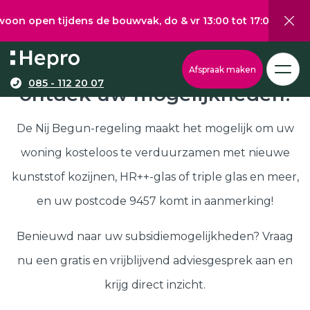
 tijdens de bouwvak, do & vr 13:00 tot 17:00, za 10:00 tot
Wat wilt u graag verduurzamen?
Via onze configurator berekent u eenvoudig een
Nij Begun subsidie in 9457,
Afspraak maken
richtprijs voor uw kunststof kozijnen, -deuren, of
085 - 112 20 07
ontdek uw mogelijkheden!
Kunststof kozijnen
schuifpuien.
Kunststof deuren
De Nij Begun-regeling maakt het mogelijk om uw
Kunststof schuifpuien
woning kosteloos te verduurzamen met nieuwe
Kozijnen
Samenstellen
kunststof kozijnen, HR++-glas of triple glas en meer,
Isolatie
en uw postcode 9457 komt in aanmerking!
Klantenservice
Hepro
Benieuwd naar uw subsidiemogelijkheden? Vraag
Deuren
Samenstellen
nu een gratis en vrijblijvend adviesgesprek aan en
Subsidies
krijg direct inzicht.
Brochure