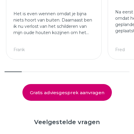
Na eerst
Het is even wennen omdat je bijna
omdat he
niets hoort van buiten. Daarnaast ben
geplande
ik nu verlost van het schilderen van
geplaats
mijn oude houten kozijnen om het
afgewer
jaar.
kozijne
Leuke ploeg die mijn kozijnen en
Frank
Fred
deuren hebben geplaatst.
Gratis adviesgesprek aanvragen
Veelgestelde vragen