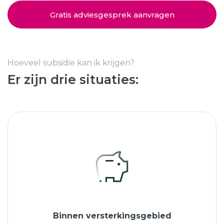
Schuifpuien
SHOWROOM BEZOEKEN
Samenstellen
Gratis adviesgesprek aanvragen
Afspraak maken
Hoeveel subsidie kan ik krijgen?
Er zijn drie situaties:
Start verduurzamen
8.6
763 beoordelingen
Binnen versterkingsgebied