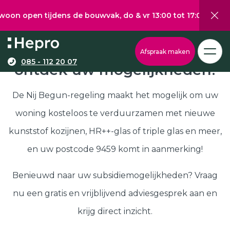
 tijdens de bouwvak, do & vr 13:00 tot 17:00, za 10:00 tot
Wat wilt u graag verduurzamen?
Via onze configurator berekent u eenvoudig een
Nij Begun subsidie in 9459,
Afspraak maken
richtprijs voor uw kunststof kozijnen, -deuren, of
085 - 112 20 07
ontdek uw mogelijkheden!
Kunststof kozijnen
schuifpuien.
Kunststof deuren
De Nij Begun-regeling maakt het mogelijk om uw
Kunststof schuifpuien
woning kosteloos te verduurzamen met nieuwe
Kozijnen
Samenstellen
kunststof kozijnen, HR++-glas of triple glas en meer,
Isolatie
en uw postcode 9459 komt in aanmerking!
Klantenservice
Hepro
Benieuwd naar uw subsidiemogelijkheden? Vraag
Deuren
Samenstellen
nu een gratis en vrijblijvend adviesgesprek aan en
Subsidies
krijg direct inzicht.
Brochure