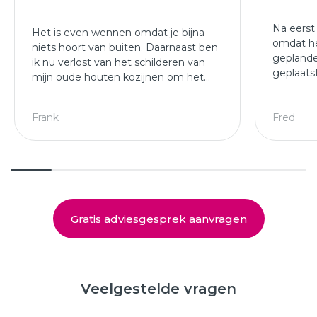
Na eerst
Het is even wennen omdat je bijna
omdat he
niets hoort van buiten. Daarnaast ben
geplande
ik nu verlost van het schilderen van
geplaats
mijn oude houten kozijnen om het
afgewer
jaar.
kozijne
Leuke ploeg die mijn kozijnen en
Frank
Fred
deuren hebben geplaatst.
Gratis adviesgesprek aanvragen
Veelgestelde vragen