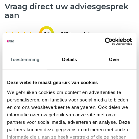
Vraag direct uw adviesgesprek
aan
8.6
763 beoordelingen
Wilt u weten hoeveel subsidie u kunt krijgen voor nieuwe
Toestemming
Details
Over
kunststof kozijnen, HR++ glas of andere
verduurzamingsmaatregelen? Hepro helpt u graag verder.
Tijdens een gratis en vrijblijvend adviesgesprek bekijken
Deze website maakt gebruik van cookies
onze specialisten samen met u de mogelijkheden voor uw
We gebruiken cookies om content en advertenties te
woning. We geven direct inzicht in de subsidieregeling Nij
personaliseren, om functies voor social media te bieden
Begun en eventuele aanvullende regelingen.
en om ons websiteverkeer te analyseren. Ook delen we
informatie over uw gebruik van onze site met onze
U ontvangt een persoonlijk advies en een heldere offerte
partners voor social media, adverteren en analyse. Deze
op maat, zodat u precies weet waar u aan toe bent.
partners kunnen deze gegevens combineren met andere
informatie die u aan ze heeft verstrekt of die ze hebben