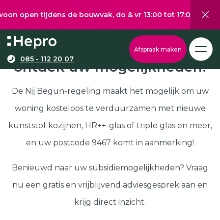
 tijdens de bouwvak, do & vr 13:00 tot 17:00, za 10:00 tot 
Wat wilt u graag verduurzamen?
Via onze configurator berekent u eenvoudig een
Nij Begun subsidie in 9467,
Afspraak maken
richtprijs voor uw kunststof kozijnen, -deuren, of
085 - 112 20 07
ontdek uw mogelijkheden!
Kunststof kozijnen
schuifpuien.
Kunststof deuren
De Nij Begun-regeling maakt het mogelijk om uw
Kunststof schuifpuien
woning kosteloos te verduurzamen met nieuwe
Kozijnen
Samenstellen
kunststof kozijnen, HR++-glas of triple glas en meer,
Isolatie
en uw postcode 9467 komt in aanmerking!
Klantenservice
Hepro
Benieuwd naar uw subsidiemogelijkheden? Vraag
Deuren
Samenstellen
nu een gratis en vrijblijvend adviesgesprek aan en
Subsidies
krijg direct inzicht.
Brochure