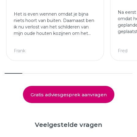
Na eerst
Het is even wennen omdat je bijna
omdat he
niets hoort van buiten. Daarnaast ben
geplande
ik nu verlost van het schilderen van
geplaats
mijn oude houten kozijnen om het
afgewer
jaar.
kozijne
Leuke ploeg die mijn kozijnen en
Frank
Fred
deuren hebben geplaatst.
Gratis adviesgesprek aanvragen
Veelgestelde vragen