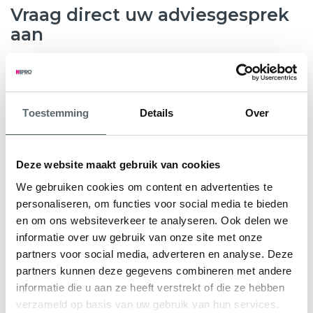
Vraag direct uw adviesgesprek
aan
8.6
763 beoordelingen
Toestemming
Details
Over
Wilt u weten hoeveel subsidie u kunt krijgen voor nieuwe
kunststof kozijnen, HR++ glas of andere
verduurzamingsmaatregelen? Hepro helpt u graag verder.
Deze website maakt gebruik van cookies
Tijdens een gratis en vrijblijvend adviesgesprek bekijken
We gebruiken cookies om content en advertenties te
onze specialisten samen met u de mogelijkheden voor uw
personaliseren, om functies voor social media te bieden
woning. We geven direct inzicht in de subsidieregeling Nij
en om ons websiteverkeer te analyseren. Ook delen we
Begun en eventuele aanvullende regelingen.
informatie over uw gebruik van onze site met onze
partners voor social media, adverteren en analyse. Deze
U ontvangt een persoonlijk advies en een heldere offerte
partners kunnen deze gegevens combineren met andere
op maat, zodat u precies weet waar u aan toe bent.
informatie die u aan ze heeft verstrekt of die ze hebben
verzameld op basis van uw gebruik van hun services.