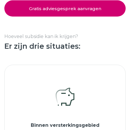
Schuifpuien
SHOWROOM BEZOEKEN
Samenstellen
Gratis adviesgesprek aanvragen
Afspraak maken
Hoeveel subsidie kan ik krijgen?
Er zijn drie situaties:
Start verduurzamen
8.6
763 beoordelingen
Binnen versterkingsgebied