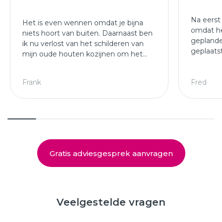
Na eerst
Het is even wennen omdat je bijna
omdat he
niets hoort van buiten. Daarnaast ben
geplande
ik nu verlost van het schilderen van
geplaats
mijn oude houten kozijnen om het
afgewer
jaar.
kozijne
Leuke ploeg die mijn kozijnen en
Frank
Fred
deuren hebben geplaatst.
Gratis adviesgesprek aanvragen
Veelgestelde vragen