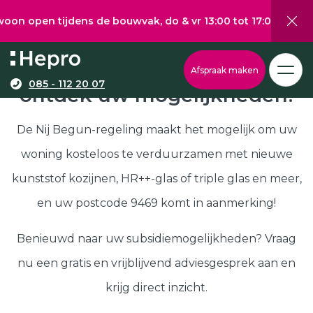
 tijdens de bouwvak, do & vr 13:00 tot 17:00, za 10:00 tot 
Wat wilt u graag verduurzamen?
Via onze configurator berekent u eenvoudig een
Nij Begun subsidie in 9469,
Afspraak maken
richtprijs voor uw kunststof kozijnen, -deuren, of
085 - 112 20 07
ontdek uw mogelijkheden!
Kunststof kozijnen
schuifpuien.
Kunststof deuren
De Nij Begun-regeling maakt het mogelijk om uw
Kunststof schuifpuien
woning kosteloos te verduurzamen met nieuwe
Kozijnen
Samenstellen
kunststof kozijnen, HR++-glas of triple glas en meer,
Isolatie
en uw postcode 9469 komt in aanmerking!
Klantenservice
Hepro
Benieuwd naar uw subsidiemogelijkheden? Vraag
Deuren
Samenstellen
nu een gratis en vrijblijvend adviesgesprek aan en
Subsidies
krijg direct inzicht.
Brochure