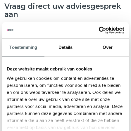
Vraag direct uw adviesgesprek
aan
8.6
763 beoordelingen
Toestemming
Details
Over
Wilt u weten hoeveel subsidie u kunt krijgen voor nieuwe
kunststof kozijnen, HR++ glas of andere
verduurzamingsmaatregelen? Hepro helpt u graag verder.
Deze website maakt gebruik van cookies
Tijdens een gratis en vrijblijvend adviesgesprek bekijken
We gebruiken cookies om content en advertenties te
onze specialisten samen met u de mogelijkheden voor uw
personaliseren, om functies voor social media te bieden
woning. We geven direct inzicht in de subsidieregeling Nij
en om ons websiteverkeer te analyseren. Ook delen we
Begun en eventuele aanvullende regelingen.
informatie over uw gebruik van onze site met onze
partners voor social media, adverteren en analyse. Deze
U ontvangt een persoonlijk advies en een heldere offerte
partners kunnen deze gegevens combineren met andere
op maat, zodat u precies weet waar u aan toe bent.
informatie die u aan ze heeft verstrekt of die ze hebben
verzameld op basis van uw gebruik van hun services.