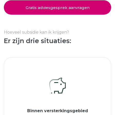
Schuifpuien
SHOWROOM BEZOEKEN
Samenstellen
Gratis adviesgesprek aanvragen
Afspraak maken
Hoeveel subsidie kan ik krijgen?
Er zijn drie situaties:
Start verduurzamen
8.6
763 beoordelingen
Binnen versterkingsgebied