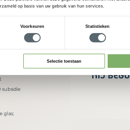
erzameld op basis van uw gebruik van hun services.
w adviesgesprek aan
Voorkeuren
Statistieken
rdeel van
Selectie toestaan
richt zich
t
 subsidie
e glas;