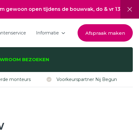
n tijdens de bouwvak, do & vr 13:00 tot 17:00, za 10:
Afspraak maken
antenservice
Informatie
Download de brochure
WROOM BEZOEKEN
Over Hepro
zijnen, -deuren,
Nieuwsoverzicht
eerde monteurs
Voorkeurspartner Nij Begun
Werken bij
Inspiratie
Subsidie Nij Begun
w
ISDE subsidie