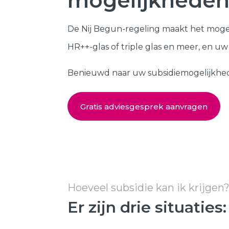
mogelijkheden
Kozijnen
SHOWROOM BEZOEKEN
De Nij Begun-regeling maakt het moge
Samenstellen
HR++-glas of triple glas en meer, en u
Benieuwd naar uw subsidiemogelijkheden?
Gratis adviesgesprek aanvragen
Hoeveel subsidie kan ik krijgen
Er zijn drie situaties: