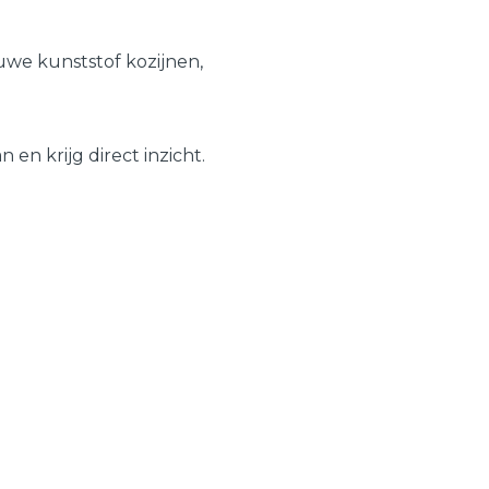
Schuifpuien
Veelgestelde vragen
we kunststof kozijnen,
Samenstellen
en krijg direct inzicht.