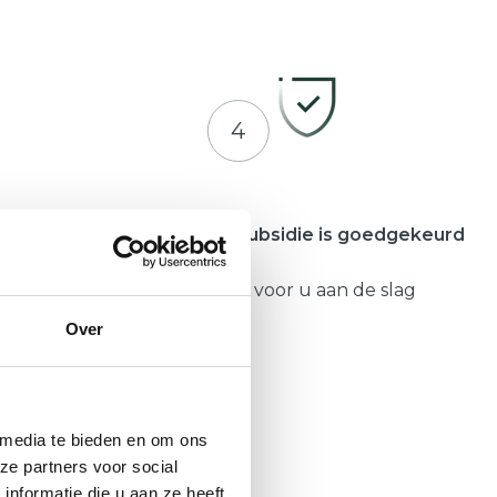
4
meente
Zodra uw subsidie is goedgekeurd
Gaat Hepro voor u aan de slag
Over
 media te bieden en om ons
ze partners voor social
nformatie die u aan ze heeft