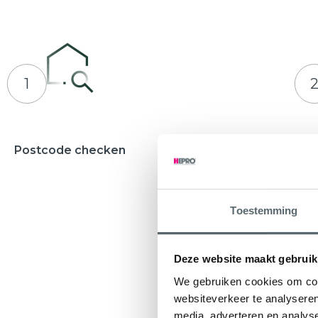
1
Postcode checken
Adviesges
Waarbij u e
ontvangt
Toestemming
Deze website maakt gebruik
We gebruiken cookies om cont
websiteverkeer te analyseren
media, adverteren en analys