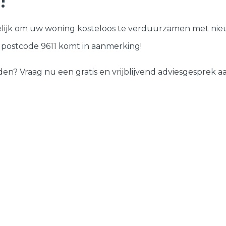
!
Deuren
lijk om uw woning kosteloos te verduurzamen met nieu
Samenstellen
w postcode 9611 komt in aanmerking!
 Vraag nu een gratis en vrijblijvend adviesgesprek aan 
?