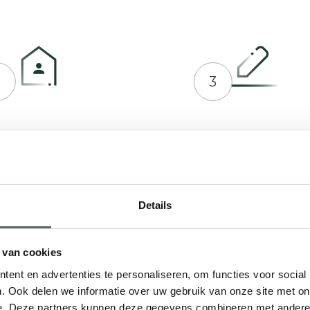
2
3
prek plannen met Hepro
Indienen bij RVO of ge
en offerte op maat
Details
 van cookies
ent en advertenties te personaliseren, om functies voor social
. Ook delen we informatie over uw gebruik van onze site met on
e. Deze partners kunnen deze gegevens combineren met andere i