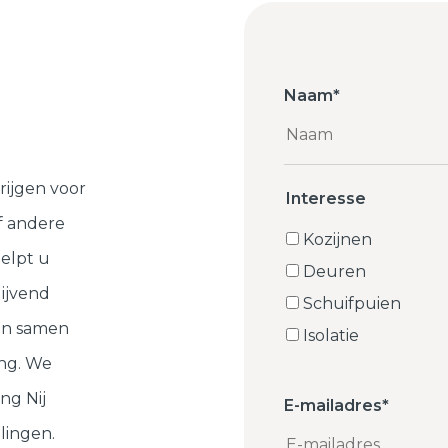
Naam
*
rijgen voor
Interesse
f andere
Kozijnen
elpt u
Deuren
lijvend
Schuifpuien
ten samen
Isolatie
ng. We
ng Nij
E-mailadres
*
lingen.