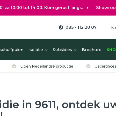
tot 14:00. Kom gerust langs.
Showroom gewoon ope
085 - 112 20 07
Kl
ag verduurzamen?
 schuifpuien
Isolatie
Subsidies
Brochure
SHO
erekent u eenvoudig een richtprijs voor uw kunststof ko
Eigen Nederlandse productie
Gecertific
die in 9611, ontdek u