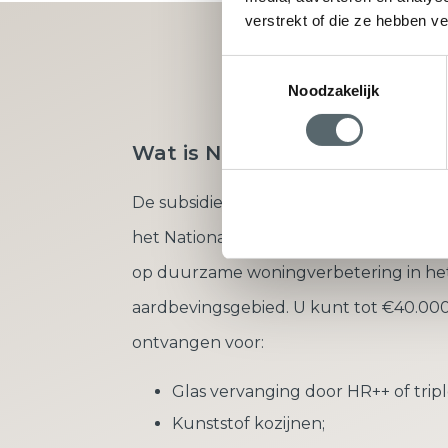
verstrekt of die ze hebben v
Vraag direct u
Toestemmingsselectie
Noodzakelijk
Wat is Nij Begun?
De subsidieregeling ‘Nij Begun’ is onde
het Nationaal Programma Groningen en 
op duurzame woningverbetering in he
aardbevingsgebied. U kunt tot €40.000
ontvangen voor:
Glas vervanging door HR++ of tripl
Kunststof kozijnen;