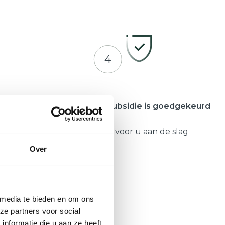
4
meente
Zodra uw subsidie is goedgekeurd
Gaat Hepro voor u aan de slag
Over
 media te bieden en om ons
ze partners voor social
nformatie die u aan ze heeft