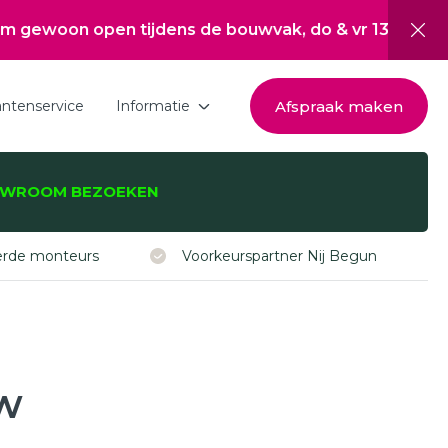
pen tijdens de bouwvak, do & vr 13:00 tot 17:00, za 
Afspraak maken
antenservice
Informatie
Download de brochure
WROOM BEZOEKEN
Over Hepro
zijnen, -deuren,
Nieuwsoverzicht
eerde monteurs
Voorkeurspartner Nij Begun
Werken bij
Inspiratie
Subsidie Nij Begun
uw
ISDE subsidie