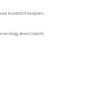
Schuifpuien
Veelgestelde vragen
we kunststof kozijnen,
Samenstellen
en krijg direct inzicht.