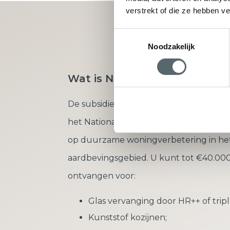
verstrekt of die ze hebben v
Vraag direct u
Toestemmingsselectie
Noodzakelijk
Wat is Nij Begun?
De subsidieregeling ‘Nij Begun’ is onde
het Nationaal Programma Groningen en 
op duurzame woningverbetering in he
aardbevingsgebied. U kunt tot €40.000
ontvangen voor:
Glas vervanging door HR++ of tripl
Kunststof kozijnen;