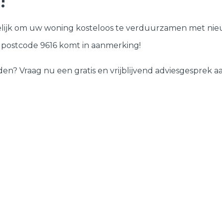
!
Deuren
lijk om uw woning kosteloos te verduurzamen met nieu
Samenstellen
w postcode 9616 komt in aanmerking!
 Vraag nu een gratis en vrijblijvend adviesgesprek aan 
?