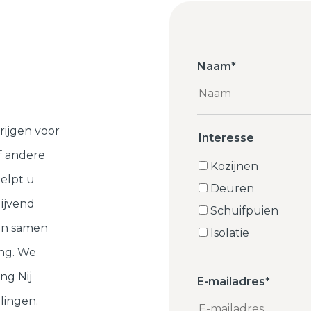
Naam
*
rijgen voor
Interesse
f andere
Kozijnen
elpt u
Deuren
lijvend
Schuifpuien
ten samen
Isolatie
ng. We
ng Nij
E-mailadres
*
lingen.