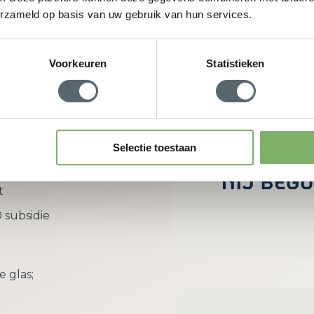
erzameld op basis van uw gebruik van hun services.
w adviesgesprek aan
Voorkeuren
Statistieken
rdeel van
Selectie toestaan
richt zich
t
 subsidie
e glas;