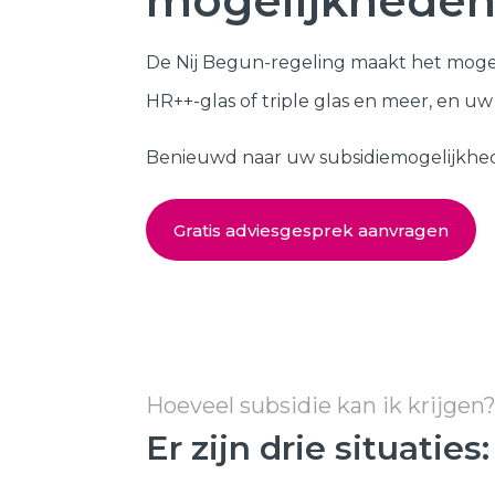
mogelijkheden
Kozijnen
SHOWROOM BEZOEKEN
De Nij Begun-regeling maakt het moge
Samenstellen
HR++-glas of triple glas en meer, en u
Benieuwd naar uw subsidiemogelijkheden?
Gratis adviesgesprek aanvragen
Hoeveel subsidie kan ik krijgen
Er zijn drie situaties: