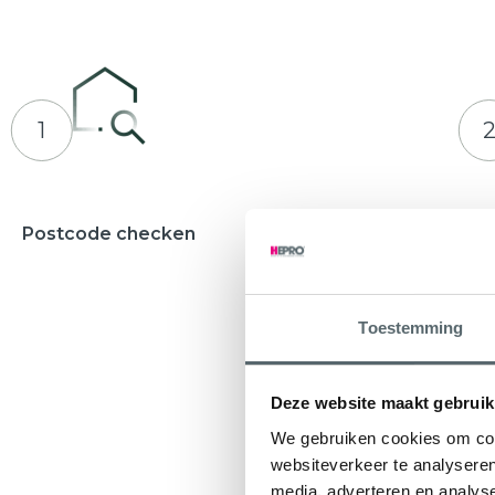
1
Postcode checken
Adviesges
Waarbij u e
ontvangt
Toestemming
Deze website maakt gebruik
We gebruiken cookies om cont
websiteverkeer te analyseren
media, adverteren en analys