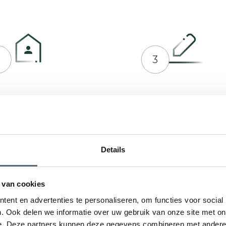
2
3
prek plannen met Hepro
Indienen bij RVO of ge
en offerte op maat
Details
 van cookies
ent en advertenties te personaliseren, om functies voor social
. Ook delen we informatie over uw gebruik van onze site met on
e. Deze partners kunnen deze gegevens combineren met andere i