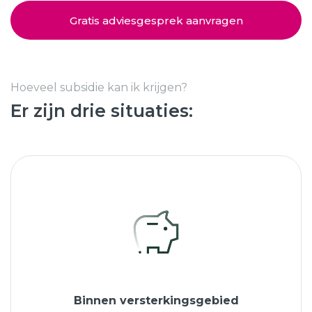
Schuifpuien
SHOWROOM BEZOEKEN
Samenstellen
Gratis adviesgesprek aanvragen
Afspraak maken
Hoeveel subsidie kan ik krijgen?
Er zijn drie situaties:
Start verduurzamen
8.6
763 beoordelingen
Binnen versterkingsgebied