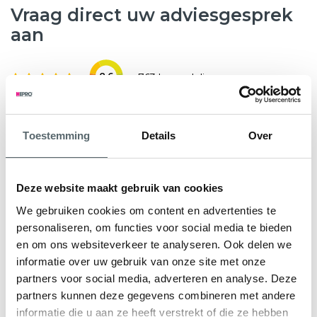
Vraag direct uw adviesgesprek
aan
8.6
763 beoordelingen
Wilt u weten hoeveel subsidie u kunt krijgen voor nieuwe
Toestemming
Details
Over
kunststof kozijnen, HR++ glas of andere
verduurzamingsmaatregelen? Hepro helpt u graag verder.
Tijdens een gratis en vrijblijvend adviesgesprek bekijken
Deze website maakt gebruik van cookies
onze specialisten samen met u de mogelijkheden voor uw
We gebruiken cookies om content en advertenties te
woning. We geven direct inzicht in de subsidieregeling Nij
personaliseren, om functies voor social media te bieden
Begun en eventuele aanvullende regelingen.
en om ons websiteverkeer te analyseren. Ook delen we
informatie over uw gebruik van onze site met onze
U ontvangt een persoonlijk advies en een heldere offerte
partners voor social media, adverteren en analyse. Deze
op maat, zodat u precies weet waar u aan toe bent.
partners kunnen deze gegevens combineren met andere
informatie die u aan ze heeft verstrekt of die ze hebben