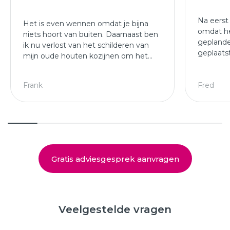
Na eerst
Het is even wennen omdat je bijna
omdat he
niets hoort van buiten. Daarnaast ben
geplande
ik nu verlost van het schilderen van
geplaats
mijn oude houten kozijnen om het
afgewer
jaar.
kozijne
Leuke ploeg die mijn kozijnen en
Frank
Fred
deuren hebben geplaatst.
Gratis adviesgesprek aanvragen
Veelgestelde vragen