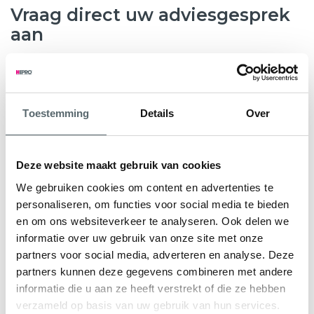
Vraag direct uw adviesgesprek
aan
8.6
763 beoordelingen
Toestemming
Details
Over
Wilt u weten hoeveel subsidie u kunt krijgen voor nieuwe
kunststof kozijnen, HR++ glas of andere
verduurzamingsmaatregelen? Hepro helpt u graag verder.
Deze website maakt gebruik van cookies
Tijdens een gratis en vrijblijvend adviesgesprek bekijken
We gebruiken cookies om content en advertenties te
onze specialisten samen met u de mogelijkheden voor uw
personaliseren, om functies voor social media te bieden
woning. We geven direct inzicht in de subsidieregeling Nij
en om ons websiteverkeer te analyseren. Ook delen we
Begun en eventuele aanvullende regelingen.
informatie over uw gebruik van onze site met onze
partners voor social media, adverteren en analyse. Deze
U ontvangt een persoonlijk advies en een heldere offerte
partners kunnen deze gegevens combineren met andere
op maat, zodat u precies weet waar u aan toe bent.
informatie die u aan ze heeft verstrekt of die ze hebben
verzameld op basis van uw gebruik van hun services.