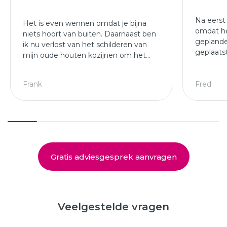
Na eerst
Het is even wennen omdat je bijna
omdat he
niets hoort van buiten. Daarnaast ben
geplande
ik nu verlost van het schilderen van
geplaats
mijn oude houten kozijnen om het
afgewer
jaar.
kozijne
Leuke ploeg die mijn kozijnen en
Frank
Fred
deuren hebben geplaatst.
Gratis adviesgesprek aanvragen
Veelgestelde vragen