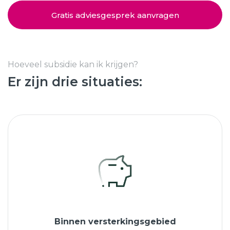
Schuifpuien
SHOWROOM BEZOEKEN
Samenstellen
Gratis adviesgesprek aanvragen
Afspraak maken
Hoeveel subsidie kan ik krijgen?
Er zijn drie situaties:
Start verduurzamen
8.6
763 beoordelingen
Binnen versterkingsgebied