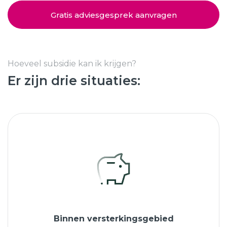
Schuifpuien
SHOWROOM BEZOEKEN
Samenstellen
Gratis adviesgesprek aanvragen
Afspraak maken
Hoeveel subsidie kan ik krijgen?
Er zijn drie situaties:
Start verduurzamen
8.6
763 beoordelingen
Binnen versterkingsgebied