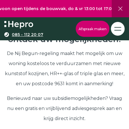
 tijdens de bouwvak, do & vr 13:00 tot 17:00, za 10:00 tot 
Wat wilt u graag verduurzamen?
Via onze configurator berekent u eenvoudig een
Nij Begun subsidie in 9631,
Afspraak maken
richtprijs voor uw kunststof kozijnen, -deuren, of
085 - 112 20 07
ontdek uw mogelijkheden!
Kunststof kozijnen
schuifpuien.
Kunststof deuren
De Nij Begun-regeling maakt het mogelijk om uw
Kunststof schuifpuien
woning kosteloos te verduurzamen met nieuwe
Kozijnen
Samenstellen
kunststof kozijnen, HR++-glas of triple glas en meer,
Isolatie
en uw postcode 9631 komt in aanmerking!
Klantenservice
Hepro
Benieuwd naar uw subsidiemogelijkheden? Vraag
Deuren
Samenstellen
nu een gratis en vrijblijvend adviesgesprek aan en
Subsidies
krijg direct inzicht.
Brochure