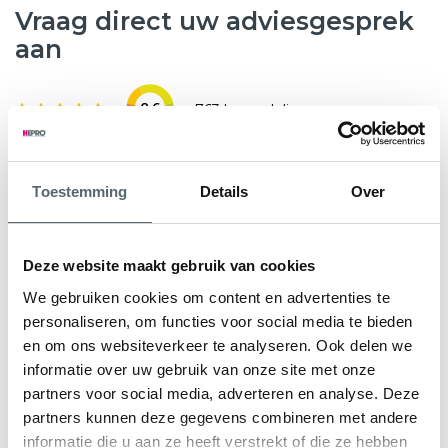
Vraag direct uw adviesgesprek
aan
8.6
763 beoordelingen
Wilt u weten hoeveel subsidie u kunt krijgen voor nieuwe
Toestemming
Details
Over
kunststof kozijnen, HR++ glas of andere
verduurzamingsmaatregelen? Hepro helpt u graag verder.
Tijdens een gratis en vrijblijvend adviesgesprek bekijken
Deze website maakt gebruik van cookies
onze specialisten samen met u de mogelijkheden voor uw
We gebruiken cookies om content en advertenties te
woning. We geven direct inzicht in de subsidieregeling Nij
personaliseren, om functies voor social media te bieden
Begun en eventuele aanvullende regelingen.
en om ons websiteverkeer te analyseren. Ook delen we
informatie over uw gebruik van onze site met onze
U ontvangt een persoonlijk advies en een heldere offerte
partners voor social media, adverteren en analyse. Deze
op maat, zodat u precies weet waar u aan toe bent.
partners kunnen deze gegevens combineren met andere
informatie die u aan ze heeft verstrekt of die ze hebben