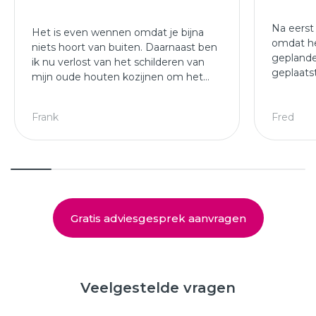
Na eerst
Het is even wennen omdat je bijna
omdat he
niets hoort van buiten. Daarnaast ben
geplande
ik nu verlost van het schilderen van
geplaats
mijn oude houten kozijnen om het
afgewer
jaar.
kozijne
Leuke ploeg die mijn kozijnen en
Frank
Fred
deuren hebben geplaatst.
Gratis adviesgesprek aanvragen
Veelgestelde vragen