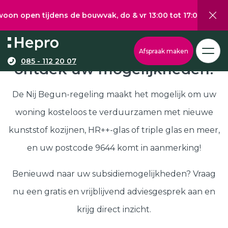
 tijdens de bouwvak, do & vr 13:00 tot 17:00, za 10:00 tot 
Wat wilt u graag verduurzamen?
Via onze configurator berekent u eenvoudig een
Nij Begun subsidie in 9644,
Afspraak maken
richtprijs voor uw kunststof kozijnen, -deuren, of
085 - 112 20 07
ontdek uw mogelijkheden!
Kunststof kozijnen
schuifpuien.
Kunststof deuren
De Nij Begun-regeling maakt het mogelijk om uw
Kunststof schuifpuien
woning kosteloos te verduurzamen met nieuwe
Kozijnen
Samenstellen
kunststof kozijnen, HR++-glas of triple glas en meer,
Isolatie
en uw postcode 9644 komt in aanmerking!
Klantenservice
Hepro
Benieuwd naar uw subsidiemogelijkheden? Vraag
Deuren
Samenstellen
nu een gratis en vrijblijvend adviesgesprek aan en
Subsidies
krijg direct inzicht.
Brochure