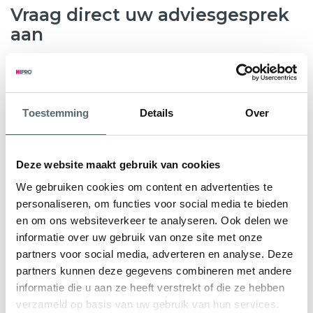
Vraag direct uw adviesgesprek
aan
8.6
763 beoordelingen
Toestemming
Details
Over
Wilt u weten hoeveel subsidie u kunt krijgen voor nieuwe
kunststof kozijnen, HR++ glas of andere
verduurzamingsmaatregelen? Hepro helpt u graag verder.
Deze website maakt gebruik van cookies
Tijdens een gratis en vrijblijvend adviesgesprek bekijken
We gebruiken cookies om content en advertenties te
onze specialisten samen met u de mogelijkheden voor uw
personaliseren, om functies voor social media te bieden
woning. We geven direct inzicht in de subsidieregeling Nij
en om ons websiteverkeer te analyseren. Ook delen we
Begun en eventuele aanvullende regelingen.
informatie over uw gebruik van onze site met onze
partners voor social media, adverteren en analyse. Deze
U ontvangt een persoonlijk advies en een heldere offerte
partners kunnen deze gegevens combineren met andere
op maat, zodat u precies weet waar u aan toe bent.
informatie die u aan ze heeft verstrekt of die ze hebben
verzameld op basis van uw gebruik van hun services.