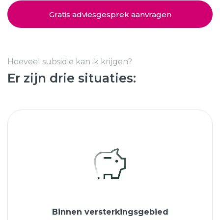
Schuifpuien
SHOWROOM BEZOEKEN
Samenstellen
Gratis adviesgesprek aanvragen
Afspraak maken
Hoeveel subsidie kan ik krijgen?
Er zijn drie situaties:
Start verduurzamen
8.6
763 beoordelingen
Binnen versterkingsgebied