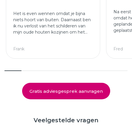
Na eerst
Het is even wennen omdat je bijna
omdat he
niets hoort van buiten. Daarnaast ben
geplande
ik nu verlost van het schilderen van
geplaats
mijn oude houten kozijnen om het
afgewer
jaar.
kozijne
Leuke ploeg die mijn kozijnen en
Frank
Fred
deuren hebben geplaatst.
Gratis adviesgesprek aanvragen
Veelgestelde vragen