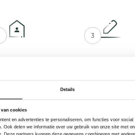
2
3
prek plannen met Hepro
Indienen bij RVO of ge
en offerte op maat
Details
 van cookies
ent en advertenties te personaliseren, om functies voor social
. Ook delen we informatie over uw gebruik van onze site met on
e. Deze partners kunnen deze gegevens combineren met andere i