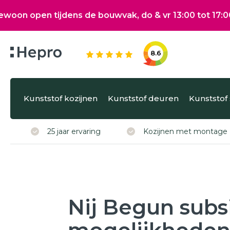
ijdens de bouwvak, do & vr 13:00 tot 17:00, za 10:00
8.6
Kunststof kozijnen
Kunststof deuren
Wat wilt u gra
Kunststof kozijnen
Kunststof deuren
Kunststof
Kunststof schuifpuien
Via onze configurator b
25 jaar ervaring
Kozijnen met montage
Isolatie
of schuifpuien.
Klantenservice
Hepro
Subsidies
Nij Begun subs
Brochure