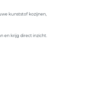
Schuifpuien
Veelgestelde vragen
we kunststof kozijnen,
Samenstellen
en krijg direct inzicht.