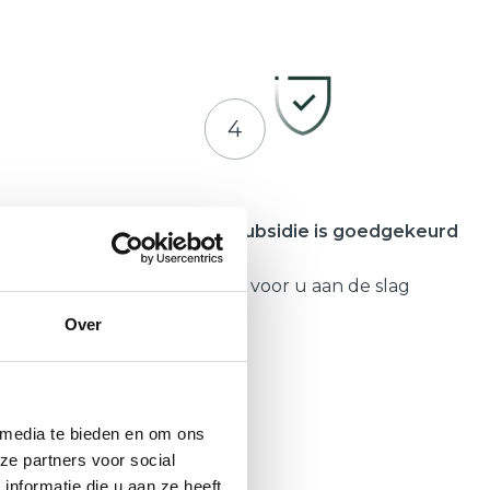
4
meente
Zodra uw subsidie is goedgekeurd
Gaat Hepro voor u aan de slag
Over
 media te bieden en om ons
ze partners voor social
nformatie die u aan ze heeft