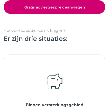
Schuifpuien
SHOWROOM BEZOEKEN
Samenstellen
Gratis adviesgesprek aanvragen
Afspraak maken
Hoeveel subsidie kan ik krijgen?
Er zijn drie situaties:
Start verduurzamen
8.6
763 beoordelingen
Binnen versterkingsgebied