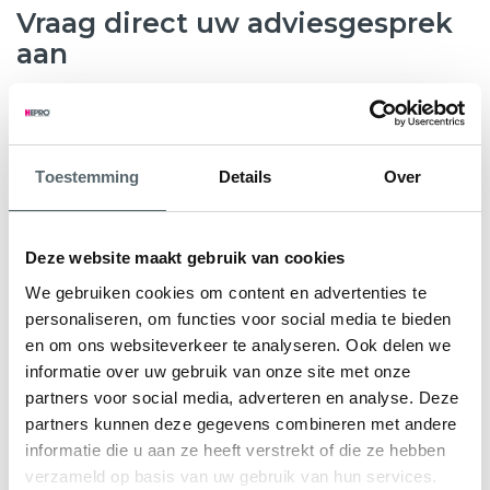
Vraag direct uw adviesgesprek
aan
8.6
763 beoordelingen
Toestemming
Details
Over
Wilt u weten hoeveel subsidie u kunt krijgen voor nieuwe
kunststof kozijnen, HR++ glas of andere
verduurzamingsmaatregelen? Hepro helpt u graag verder.
Deze website maakt gebruik van cookies
Tijdens een gratis en vrijblijvend adviesgesprek bekijken
We gebruiken cookies om content en advertenties te
onze specialisten samen met u de mogelijkheden voor uw
personaliseren, om functies voor social media te bieden
woning. We geven direct inzicht in de subsidieregeling Nij
en om ons websiteverkeer te analyseren. Ook delen we
Begun en eventuele aanvullende regelingen.
informatie over uw gebruik van onze site met onze
partners voor social media, adverteren en analyse. Deze
U ontvangt een persoonlijk advies en een heldere offerte
partners kunnen deze gegevens combineren met andere
op maat, zodat u precies weet waar u aan toe bent.
informatie die u aan ze heeft verstrekt of die ze hebben
verzameld op basis van uw gebruik van hun services.