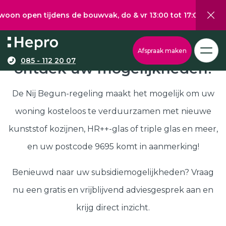
 tijdens de bouwvak, do & vr 13:00 tot 17:00, za 10:00 tot
Wat wilt u graag verduurzamen?
Via onze configurator berekent u eenvoudig een
Nij Begun subsidie in 9695,
Afspraak maken
richtprijs voor uw kunststof kozijnen, -deuren, of
085 - 112 20 07
ontdek uw mogelijkheden!
Kunststof kozijnen
schuifpuien.
Kunststof deuren
De Nij Begun-regeling maakt het mogelijk om uw
Kunststof schuifpuien
woning kosteloos te verduurzamen met nieuwe
Kozijnen
Samenstellen
kunststof kozijnen, HR++-glas of triple glas en meer,
Isolatie
en uw postcode 9695 komt in aanmerking!
Klantenservice
Hepro
Benieuwd naar uw subsidiemogelijkheden? Vraag
Deuren
Samenstellen
nu een gratis en vrijblijvend adviesgesprek aan en
Subsidies
krijg direct inzicht.
Brochure