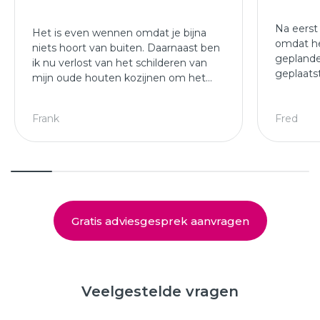
Na eerst
Het is even wennen omdat je bijna
omdat he
niets hoort van buiten. Daarnaast ben
geplande
ik nu verlost van het schilderen van
geplaats
mijn oude houten kozijnen om het
afgewer
jaar.
kozijne
Leuke ploeg die mijn kozijnen en
Frank
Fred
deuren hebben geplaatst.
Gratis adviesgesprek aanvragen
Veelgestelde vragen