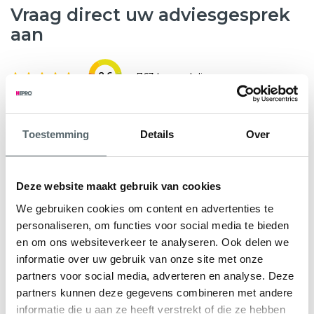
Vraag direct uw adviesgesprek
aan
8.6
763 beoordelingen
Wilt u weten hoeveel subsidie u kunt krijgen voor nieuwe
Toestemming
Details
Over
kunststof kozijnen, HR++ glas of andere
verduurzamingsmaatregelen? Hepro helpt u graag verder.
Tijdens een gratis en vrijblijvend adviesgesprek bekijken
Deze website maakt gebruik van cookies
onze specialisten samen met u de mogelijkheden voor uw
We gebruiken cookies om content en advertenties te
woning. We geven direct inzicht in de subsidieregeling Nij
personaliseren, om functies voor social media te bieden
Begun en eventuele aanvullende regelingen.
en om ons websiteverkeer te analyseren. Ook delen we
informatie over uw gebruik van onze site met onze
U ontvangt een persoonlijk advies en een heldere offerte
partners voor social media, adverteren en analyse. Deze
op maat, zodat u precies weet waar u aan toe bent.
partners kunnen deze gegevens combineren met andere
informatie die u aan ze heeft verstrekt of die ze hebben