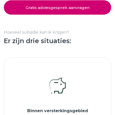
Schuifpuien
SHOWROOM BEZOEKEN
Samenstellen
Gratis adviesgesprek aanvragen
Afspraak maken
Hoeveel subsidie kan ik krijgen?
Er zijn drie situaties:
Start verduurzamen
8.6
763 beoordelingen
Binnen versterkingsgebied