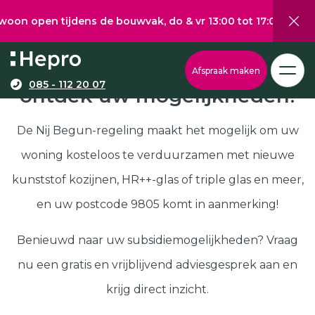
 tijdens de bouwvak, do & vr 13:00 tot 17:00, za 10:00 tot
Wat wilt u graag verduurzamen?
Via onze configurator berekent u eenvoudig een
Nij Begun subsidie in 9805,
Afspraak maken
richtprijs voor uw kunststof kozijnen, -deuren, of
085 - 112 20 07
ontdek uw mogelijkheden!
Kunststof kozijnen
schuifpuien.
Kunststof deuren
De Nij Begun-regeling maakt het mogelijk om uw
Kunststof schuifpuien
woning kosteloos te verduurzamen met nieuwe
Kozijnen
Samenstellen
kunststof kozijnen, HR++-glas of triple glas en meer,
Isolatie
en uw postcode 9805 komt in aanmerking!
Klantenservice
Hepro
Benieuwd naar uw subsidiemogelijkheden? Vraag
Deuren
Samenstellen
nu een gratis en vrijblijvend adviesgesprek aan en
Subsidies
krijg direct inzicht.
Brochure