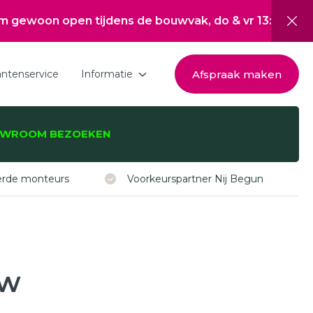
en tijdens de bouwvak, do & vr 13:00 tot 17:00, za 1
Afspraak maken
antenservice
Informatie
Download de brochure
WROOM BEZOEKEN
Over Hepro
zijnen, -deuren,
Nieuwsoverzicht
eerde monteurs
Voorkeurspartner Nij Begun
Werken bij
Inspiratie
Subsidie Nij Begun
uw
ISDE subsidie