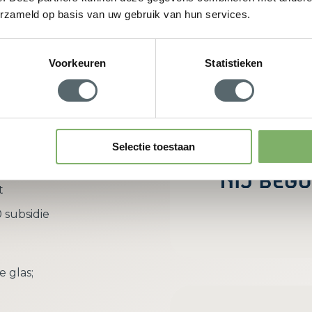
erzameld op basis van uw gebruik van hun services.
w adviesgesprek aan
Voorkeuren
Statistieken
rdeel van
Selectie toestaan
richt zich
t
 subsidie
e glas;