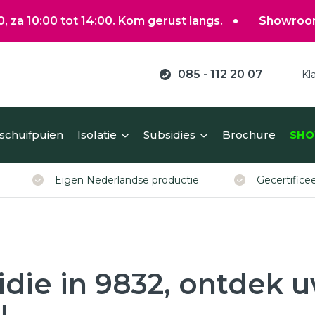
 tot 14:00. Kom gerust langs.
Showroom gewoon op
085 - 112 20 07
Kl
ag verduurzamen?
 schuifpuien
Isolatie
Subsidies
Brochure
SHO
erekent u eenvoudig een richtprijs voor uw kunststof ko
Eigen Nederlandse productie
Gecertific
idie in 9832, ontdek 