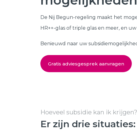
mogelijkheden
Kozijnen
SHOWROOM BEZOEKEN
De Nij Begun-regeling maakt het moge
Samenstellen
HR++-glas of triple glas en meer, en u
Benieuwd naar uw subsidiemogelijkheden?
Gratis adviesgesprek aanvragen
Hoeveel subsidie kan ik krijgen
Er zijn drie situaties: