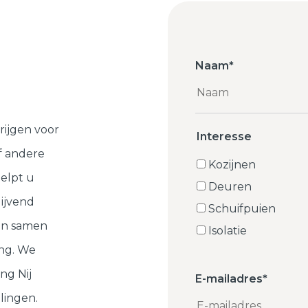
Naam
*
rijgen voor
Interesse
f andere
Kozijnen
elpt u
Deuren
lijvend
Schuifpuien
ten samen
Isolatie
ng. We
ng Nij
E-mailadres
*
lingen.