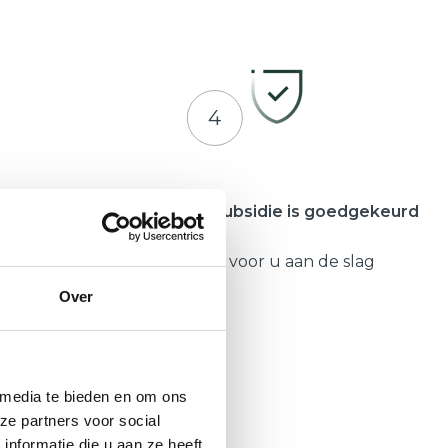
4
meente
Zodra uw subsidie is goedgekeurd
Gaat Hepro voor u aan de slag
Over
 media te bieden en om ons
ze partners voor social
nformatie die u aan ze heeft