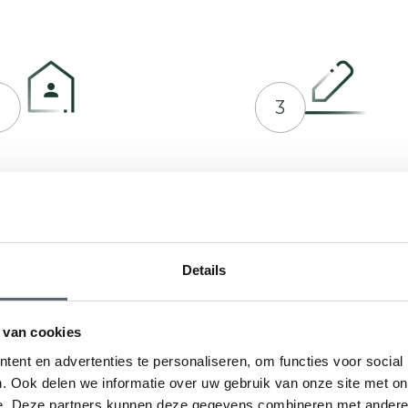
2
3
prek plannen met Hepro
Indienen bij RVO of ge
en offerte op maat
Details
 van cookies
ent en advertenties te personaliseren, om functies voor social
. Ook delen we informatie over uw gebruik van onze site met on
e. Deze partners kunnen deze gegevens combineren met andere i