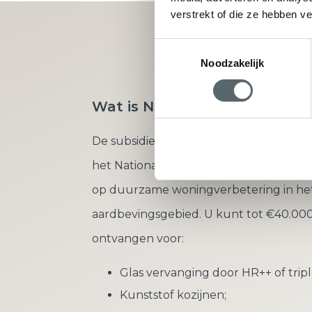
verstrekt of die ze hebben v
Vraag direct u
Toestemmingsselectie
Noodzakelijk
Wat is Nij Begun?
De subsidieregeling ‘Nij Begun’ is onde
het Nationaal Programma Groningen en 
op duurzame woningverbetering in he
aardbevingsgebied. U kunt tot €40.000
ontvangen voor:
Glas vervanging door HR++ of tripl
Kunststof kozijnen;