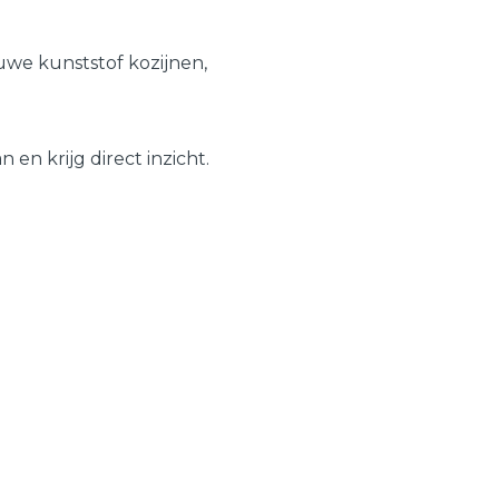
Schuifpuien
Veelgestelde vragen
we kunststof kozijnen,
Samenstellen
en krijg direct inzicht.