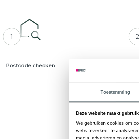
1
Postcode checken
Adviesges
Waarbij u e
ontvangt
Toestemming
Deze website maakt gebruik
We gebruiken cookies om cont
websiteverkeer te analyseren
media, adverteren en analys