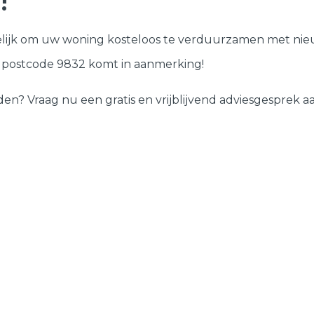
!
Deuren
lijk om uw woning kosteloos te verduurzamen met nieu
Samenstellen
w postcode 9832 komt in aanmerking!
 Vraag nu een gratis en vrijblijvend adviesgesprek aan 
?