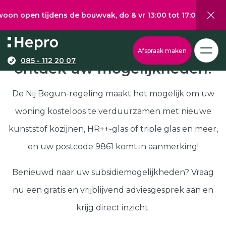
 tijdens de bouwvak, do & vr 13:00 tot 17:00, za 10:00 tot 
Wat wilt u graag verduurzamen?
Via onze configurator berekent u eenvoudig een
Nij Begun subsidie in 9861,
Afspraak maken
richtprijs voor uw kunststof kozijnen, -deuren, of
085 - 112 20 07
ontdek uw mogelijkheden!
Kunststof kozijnen
schuifpuien.
Kunststof deuren
De Nij Begun-regeling maakt het mogelijk om uw
Kunststof schuifpuien
woning kosteloos te verduurzamen met nieuwe
Kozijnen
Samenstellen
kunststof kozijnen, HR++-glas of triple glas en meer,
Isolatie
en uw postcode 9861 komt in aanmerking!
Klantenservice
Hepro
Benieuwd naar uw subsidiemogelijkheden? Vraag
Deuren
Samenstellen
nu een gratis en vrijblijvend adviesgesprek aan en
Subsidies
krijg direct inzicht.
Brochure