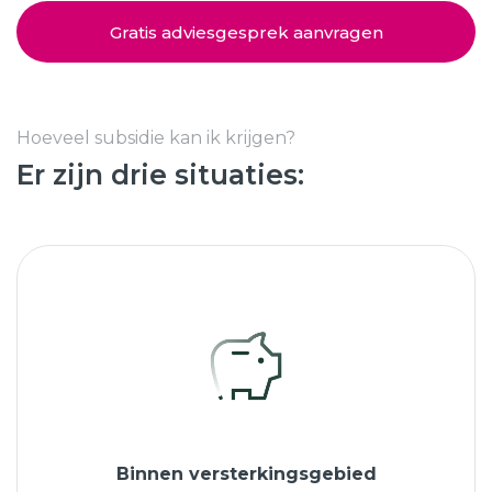
Schuifpuien
SHOWROOM BEZOEKEN
Samenstellen
Gratis adviesgesprek aanvragen
Afspraak maken
Hoeveel subsidie kan ik krijgen?
Er zijn drie situaties:
Start verduurzamen
8.6
763 beoordelingen
Binnen versterkingsgebied