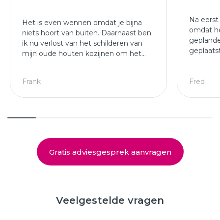
Na eerst
Het is even wennen omdat je bijna
omdat he
niets hoort van buiten. Daarnaast ben
geplande
ik nu verlost van het schilderen van
geplaats
mijn oude houten kozijnen om het
afgewer
jaar.
kozijne
Leuke ploeg die mijn kozijnen en
Frank
Fred
deuren hebben geplaatst.
Gratis adviesgesprek aanvragen
Veelgestelde vragen