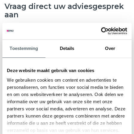
Vraag direct uw adviesgesprek
aan
8.6
763 beoordelingen
Toestemming
Details
Over
Wilt u weten hoeveel subsidie u kunt krijgen voor nieuwe
kunststof kozijnen, HR++ glas of andere
verduurzamingsmaatregelen? Hepro helpt u graag verder.
Deze website maakt gebruik van cookies
Tijdens een gratis en vrijblijvend adviesgesprek bekijken
We gebruiken cookies om content en advertenties te
onze specialisten samen met u de mogelijkheden voor uw
personaliseren, om functies voor social media te bieden
woning. We geven direct inzicht in de subsidieregeling Nij
en om ons websiteverkeer te analyseren. Ook delen we
Begun en eventuele aanvullende regelingen.
informatie over uw gebruik van onze site met onze
partners voor social media, adverteren en analyse. Deze
U ontvangt een persoonlijk advies en een heldere offerte
partners kunnen deze gegevens combineren met andere
op maat, zodat u precies weet waar u aan toe bent.
informatie die u aan ze heeft verstrekt of die ze hebben
verzameld op basis van uw gebruik van hun services.