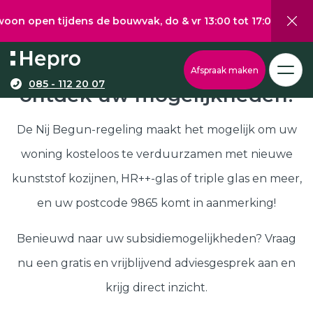
 tijdens de bouwvak, do & vr 13:00 tot 17:00, za 10:00 tot 
Wat wilt u graag verduurzamen?
Via onze configurator berekent u eenvoudig een
Nij Begun subsidie in 9865,
Afspraak maken
richtprijs voor uw kunststof kozijnen, -deuren, of
085 - 112 20 07
ontdek uw mogelijkheden!
Kunststof kozijnen
schuifpuien.
Kunststof deuren
De Nij Begun-regeling maakt het mogelijk om uw
Kunststof schuifpuien
woning kosteloos te verduurzamen met nieuwe
Kozijnen
Samenstellen
kunststof kozijnen, HR++-glas of triple glas en meer,
Isolatie
en uw postcode 9865 komt in aanmerking!
Klantenservice
Hepro
Benieuwd naar uw subsidiemogelijkheden? Vraag
Deuren
Samenstellen
nu een gratis en vrijblijvend adviesgesprek aan en
Subsidies
krijg direct inzicht.
Brochure