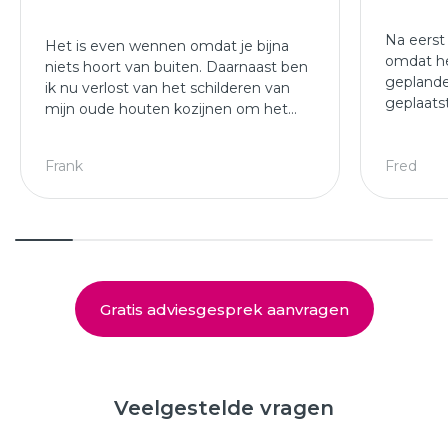
Na eerst
Het is even wennen omdat je bijna
omdat he
niets hoort van buiten. Daarnaast ben
geplande
ik nu verlost van het schilderen van
geplaats
mijn oude houten kozijnen om het
afgewer
jaar.
kozijne
Leuke ploeg die mijn kozijnen en
Frank
Fred
deuren hebben geplaatst.
Gratis adviesgesprek aanvragen
Veelgestelde vragen