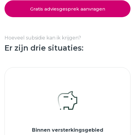
Schuifpuien
SHOWROOM BEZOEKEN
Samenstellen
Gratis adviesgesprek aanvragen
Afspraak maken
Hoeveel subsidie kan ik krijgen?
Er zijn drie situaties:
Start verduurzamen
8.6
763 beoordelingen
Binnen versterkingsgebied