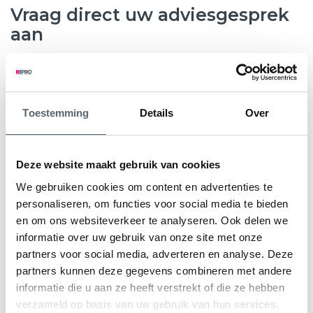
Vraag direct uw adviesgesprek
aan
8.6
763 beoordelingen
Toestemming
Details
Over
Wilt u weten hoeveel subsidie u kunt krijgen voor nieuwe
kunststof kozijnen, HR++ glas of andere
verduurzamingsmaatregelen? Hepro helpt u graag verder.
Deze website maakt gebruik van cookies
Tijdens een gratis en vrijblijvend adviesgesprek bekijken
We gebruiken cookies om content en advertenties te
onze specialisten samen met u de mogelijkheden voor uw
personaliseren, om functies voor social media te bieden
woning. We geven direct inzicht in de subsidieregeling Nij
en om ons websiteverkeer te analyseren. Ook delen we
Begun en eventuele aanvullende regelingen.
informatie over uw gebruik van onze site met onze
partners voor social media, adverteren en analyse. Deze
U ontvangt een persoonlijk advies en een heldere offerte
partners kunnen deze gegevens combineren met andere
op maat, zodat u precies weet waar u aan toe bent.
informatie die u aan ze heeft verstrekt of die ze hebben
verzameld op basis van uw gebruik van hun services.