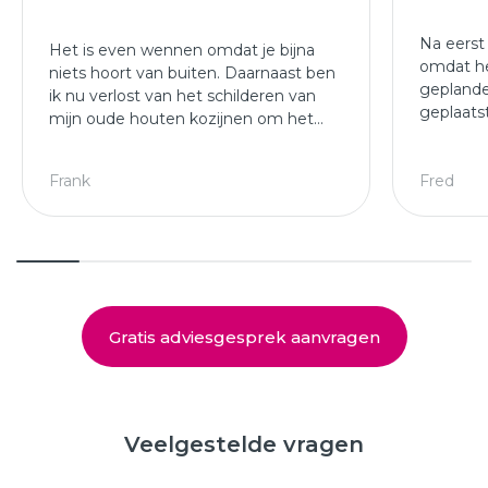
Na eerst
Het is even wennen omdat je bijna
omdat he
niets hoort van buiten. Daarnaast ben
geplande
ik nu verlost van het schilderen van
geplaats
mijn oude houten kozijnen om het
afgewer
jaar.
kozijne
Leuke ploeg die mijn kozijnen en
Frank
Fred
deuren hebben geplaatst.
Gratis adviesgesprek aanvragen
Veelgestelde vragen