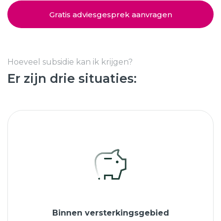
Schuifpuien
SHOWROOM BEZOEKEN
Samenstellen
Gratis adviesgesprek aanvragen
Afspraak maken
Hoeveel subsidie kan ik krijgen?
Er zijn drie situaties:
Start verduurzamen
8.6
763 beoordelingen
Binnen versterkingsgebied