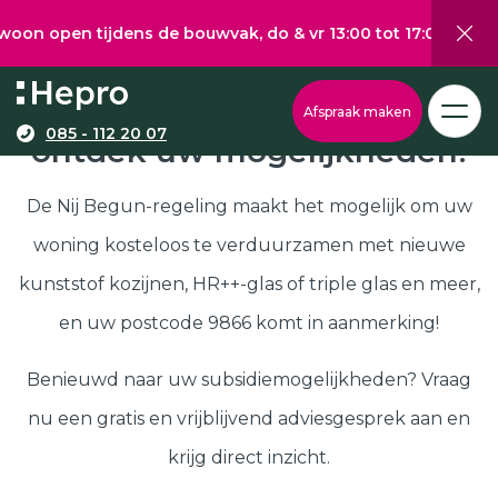
 tijdens de bouwvak, do & vr 13:00 tot 17:00, za 10:00 tot
Wat wilt u graag verduurzamen?
Via onze configurator berekent u eenvoudig een
Nij Begun subsidie in 9866,
Afspraak maken
richtprijs voor uw kunststof kozijnen, -deuren, of
085 - 112 20 07
ontdek uw mogelijkheden!
Kunststof kozijnen
schuifpuien.
Kunststof deuren
De Nij Begun-regeling maakt het mogelijk om uw
Kunststof schuifpuien
woning kosteloos te verduurzamen met nieuwe
Kozijnen
Samenstellen
kunststof kozijnen, HR++-glas of triple glas en meer,
Isolatie
en uw postcode 9866 komt in aanmerking!
Klantenservice
Hepro
Benieuwd naar uw subsidiemogelijkheden? Vraag
Deuren
Samenstellen
nu een gratis en vrijblijvend adviesgesprek aan en
Subsidies
krijg direct inzicht.
Brochure