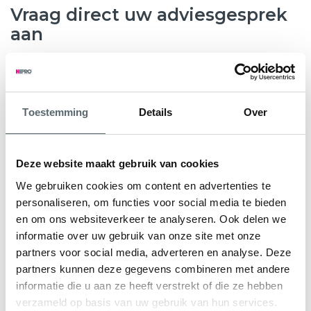
Vraag direct uw adviesgesprek
aan
8.6
763 beoordelingen
Toestemming
Details
Over
Wilt u weten hoeveel subsidie u kunt krijgen voor nieuwe
kunststof kozijnen, HR++ glas of andere
verduurzamingsmaatregelen? Hepro helpt u graag verder.
Deze website maakt gebruik van cookies
Tijdens een gratis en vrijblijvend adviesgesprek bekijken
We gebruiken cookies om content en advertenties te
onze specialisten samen met u de mogelijkheden voor uw
personaliseren, om functies voor social media te bieden
woning. We geven direct inzicht in de subsidieregeling Nij
en om ons websiteverkeer te analyseren. Ook delen we
Begun en eventuele aanvullende regelingen.
informatie over uw gebruik van onze site met onze
partners voor social media, adverteren en analyse. Deze
U ontvangt een persoonlijk advies en een heldere offerte
partners kunnen deze gegevens combineren met andere
op maat, zodat u precies weet waar u aan toe bent.
informatie die u aan ze heeft verstrekt of die ze hebben
verzameld op basis van uw gebruik van hun services.