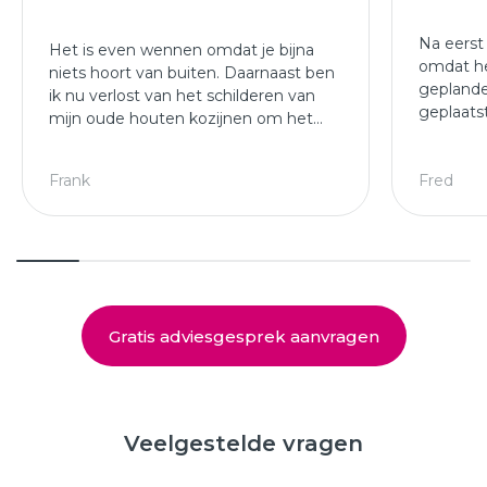
Na eerst
Het is even wennen omdat je bijna
omdat he
niets hoort van buiten. Daarnaast ben
geplande
ik nu verlost van het schilderen van
geplaats
mijn oude houten kozijnen om het
afgewer
jaar.
kozijne
Leuke ploeg die mijn kozijnen en
Frank
Fred
deuren hebben geplaatst.
Gratis adviesgesprek aanvragen
Veelgestelde vragen