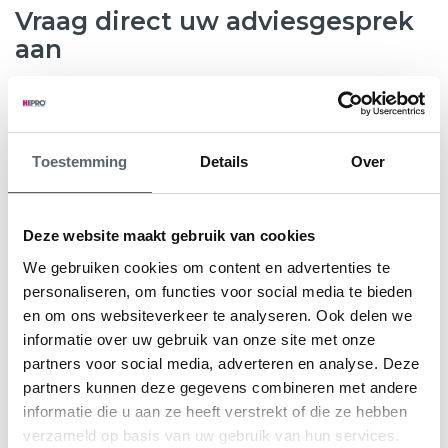
Vraag direct uw adviesgesprek
aan
8.6
763 beoordelingen
Toestemming
Details
Over
Wilt u weten hoeveel subsidie u kunt krijgen voor nieuwe
kunststof kozijnen, HR++ glas of andere
verduurzamingsmaatregelen? Hepro helpt u graag verder.
Deze website maakt gebruik van cookies
Tijdens een gratis en vrijblijvend adviesgesprek bekijken
We gebruiken cookies om content en advertenties te
onze specialisten samen met u de mogelijkheden voor uw
personaliseren, om functies voor social media te bieden
woning. We geven direct inzicht in de subsidieregeling Nij
en om ons websiteverkeer te analyseren. Ook delen we
Begun en eventuele aanvullende regelingen.
informatie over uw gebruik van onze site met onze
partners voor social media, adverteren en analyse. Deze
U ontvangt een persoonlijk advies en een heldere offerte
partners kunnen deze gegevens combineren met andere
op maat, zodat u precies weet waar u aan toe bent.
informatie die u aan ze heeft verstrekt of die ze hebben
verzameld op basis van uw gebruik van hun services.