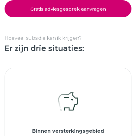
Schuifpuien
SHOWROOM BEZOEKEN
Samenstellen
Gratis adviesgesprek aanvragen
Afspraak maken
Hoeveel subsidie kan ik krijgen?
Er zijn drie situaties:
Start verduurzamen
8.6
763 beoordelingen
Binnen versterkingsgebied