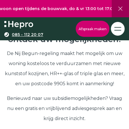
 tijdens de bouwvak, do & vr 13:00 tot 17:00, za 10:00 tot
Wat wilt u graag verduurzamen?
Via onze configurator berekent u eenvoudig een
Nij Begun subsidie in 9905,
Afspraak maken
richtprijs voor uw kunststof kozijnen, -deuren, of
085 - 112 20 07
ontdek uw mogelijkheden!
Kunststof kozijnen
schuifpuien.
Kunststof deuren
De Nij Begun-regeling maakt het mogelijk om uw
Kunststof schuifpuien
woning kosteloos te verduurzamen met nieuwe
Kozijnen
Samenstellen
kunststof kozijnen, HR++-glas of triple glas en meer,
Isolatie
en uw postcode 9905 komt in aanmerking!
Klantenservice
Hepro
Benieuwd naar uw subsidiemogelijkheden? Vraag
Deuren
Samenstellen
nu een gratis en vrijblijvend adviesgesprek aan en
Subsidies
krijg direct inzicht.
Brochure