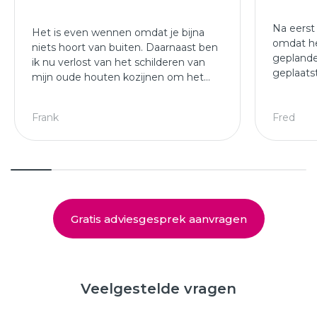
Na eerst
Het is even wennen omdat je bijna
omdat he
niets hoort van buiten. Daarnaast ben
geplande
ik nu verlost van het schilderen van
geplaats
mijn oude houten kozijnen om het
afgewer
jaar.
kozijne
Leuke ploeg die mijn kozijnen en
Frank
Fred
deuren hebben geplaatst.
Gratis adviesgesprek aanvragen
Veelgestelde vragen