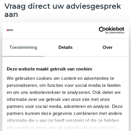
Vraag direct uw adviesgesprek
aan
8.6
763 beoordelingen
Toestemming
Details
Over
Wilt u weten hoeveel subsidie u kunt krijgen voor nieuwe
kunststof kozijnen, HR++ glas of andere
verduurzamingsmaatregelen? Hepro helpt u graag verder.
Deze website maakt gebruik van cookies
Tijdens een gratis en vrijblijvend adviesgesprek bekijken
We gebruiken cookies om content en advertenties te
onze specialisten samen met u de mogelijkheden voor uw
personaliseren, om functies voor social media te bieden
woning. We geven direct inzicht in de subsidieregeling Nij
en om ons websiteverkeer te analyseren. Ook delen we
Begun en eventuele aanvullende regelingen.
informatie over uw gebruik van onze site met onze
partners voor social media, adverteren en analyse. Deze
U ontvangt een persoonlijk advies en een heldere offerte
partners kunnen deze gegevens combineren met andere
op maat, zodat u precies weet waar u aan toe bent.
informatie die u aan ze heeft verstrekt of die ze hebben
verzameld op basis van uw gebruik van hun services.