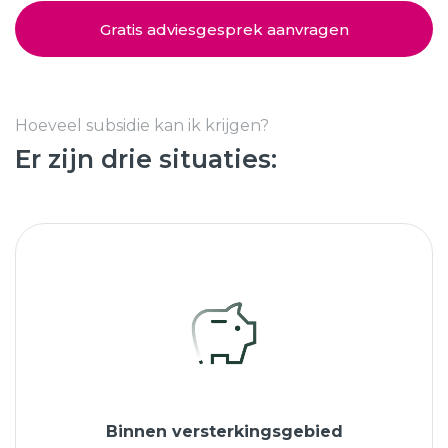
Schuifpuien
SHOWROOM BEZOEKEN
Samenstellen
Gratis adviesgesprek aanvragen
Afspraak maken
Hoeveel subsidie kan ik krijgen?
Er zijn drie situaties:
Start verduurzamen
8.6
763 beoordelingen
Binnen versterkingsgebied