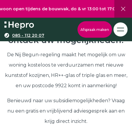
 tijdens de bouwvak, do & vr 13:00 tot 17:00, za 10:00 tot
Wat wilt u graag verduurzamen?
Via onze configurator berekent u eenvoudig een
Nij Begun subsidie in 9922,
Afspraak maken
richtprijs voor uw kunststof kozijnen, -deuren, of
085 - 112 20 07
ontdek uw mogelijkheden!
Kunststof kozijnen
schuifpuien.
Kunststof deuren
De Nij Begun-regeling maakt het mogelijk om uw
Kunststof schuifpuien
woning kosteloos te verduurzamen met nieuwe
Kozijnen
Samenstellen
kunststof kozijnen, HR++-glas of triple glas en meer,
Isolatie
en uw postcode 9922 komt in aanmerking!
Klantenservice
Hepro
Benieuwd naar uw subsidiemogelijkheden? Vraag
Deuren
Samenstellen
nu een gratis en vrijblijvend adviesgesprek aan en
Subsidies
krijg direct inzicht.
Brochure