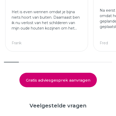
Na eerst
Het is even wennen omdat je bijna
omdat he
niets hoort van buiten. Daarnaast ben
geplande
ik nu verlost van het schilderen van
geplaats
mijn oude houten kozijnen om het
afgewer
jaar.
kozijne
Leuke ploeg die mijn kozijnen en
Frank
Fred
deuren hebben geplaatst.
Gratis adviesgesprek aanvragen
Veelgestelde vragen