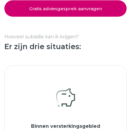
Schuifpuien
SHOWROOM BEZOEKEN
Samenstellen
Gratis adviesgesprek aanvragen
Afspraak maken
Hoeveel subsidie kan ik krijgen?
Er zijn drie situaties:
Start verduurzamen
8.6
763 beoordelingen
Binnen versterkingsgebied