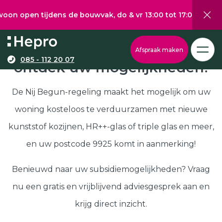
 tijdens de bouwvak, do & vr 13:00 tot 17:00, za 10:00 tot 
Wat wilt u graag verduurzamen?
Via onze configurator berekent u eenvoudig een
Nij Begun subsidie in 9925,
Afspraak maken
richtprijs voor uw kunststof kozijnen, -deuren, of
085 - 112 20 07
ontdek uw mogelijkheden!
Kunststof kozijnen
schuifpuien.
Kunststof deuren
De Nij Begun-regeling maakt het mogelijk om uw
Kunststof schuifpuien
woning kosteloos te verduurzamen met nieuwe
Kozijnen
Samenstellen
kunststof kozijnen, HR++-glas of triple glas en meer,
Isolatie
en uw postcode 9925 komt in aanmerking!
Klantenservice
Hepro
Benieuwd naar uw subsidiemogelijkheden? Vraag
Deuren
Samenstellen
nu een gratis en vrijblijvend adviesgesprek aan en
Subsidies
krijg direct inzicht.
Brochure