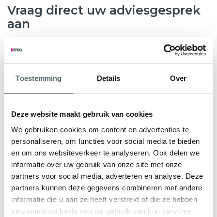
Vraag direct uw adviesgesprek
aan
8.6
763 beoordelingen
Toestemming
Details
Over
Wilt u weten hoeveel subsidie u kunt krijgen voor nieuwe
kunststof kozijnen, HR++ glas of andere
verduurzamingsmaatregelen? Hepro helpt u graag verder.
Deze website maakt gebruik van cookies
Tijdens een gratis en vrijblijvend adviesgesprek bekijken
We gebruiken cookies om content en advertenties te
onze specialisten samen met u de mogelijkheden voor uw
personaliseren, om functies voor social media te bieden
woning. We geven direct inzicht in de subsidieregeling Nij
en om ons websiteverkeer te analyseren. Ook delen we
Begun en eventuele aanvullende regelingen.
informatie over uw gebruik van onze site met onze
partners voor social media, adverteren en analyse. Deze
U ontvangt een persoonlijk advies en een heldere offerte
partners kunnen deze gegevens combineren met andere
op maat, zodat u precies weet waar u aan toe bent.
informatie die u aan ze heeft verstrekt of die ze hebben
verzameld op basis van uw gebruik van hun services.