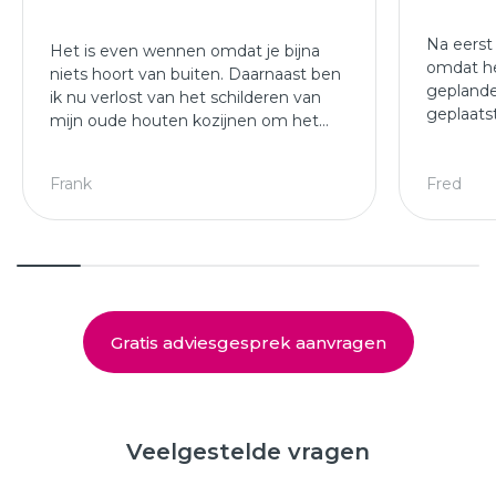
Na eerst
Het is even wennen omdat je bijna
omdat he
niets hoort van buiten. Daarnaast ben
geplande
ik nu verlost van het schilderen van
geplaats
mijn oude houten kozijnen om het
afgewer
jaar.
kozijne
Leuke ploeg die mijn kozijnen en
Frank
Fred
deuren hebben geplaatst.
Gratis adviesgesprek aanvragen
Veelgestelde vragen