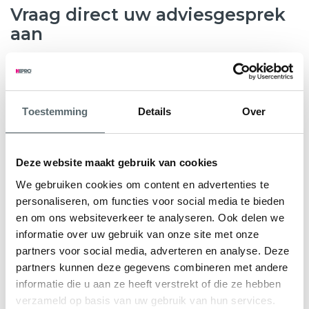
Vraag direct uw adviesgesprek
aan
8.6
763 beoordelingen
Toestemming
Details
Over
Wilt u weten hoeveel subsidie u kunt krijgen voor nieuwe
kunststof kozijnen, HR++ glas of andere
verduurzamingsmaatregelen? Hepro helpt u graag verder.
Deze website maakt gebruik van cookies
Tijdens een gratis en vrijblijvend adviesgesprek bekijken
We gebruiken cookies om content en advertenties te
onze specialisten samen met u de mogelijkheden voor uw
personaliseren, om functies voor social media te bieden
woning. We geven direct inzicht in de subsidieregeling Nij
en om ons websiteverkeer te analyseren. Ook delen we
Begun en eventuele aanvullende regelingen.
informatie over uw gebruik van onze site met onze
partners voor social media, adverteren en analyse. Deze
U ontvangt een persoonlijk advies en een heldere offerte
partners kunnen deze gegevens combineren met andere
op maat, zodat u precies weet waar u aan toe bent.
informatie die u aan ze heeft verstrekt of die ze hebben
verzameld op basis van uw gebruik van hun services.