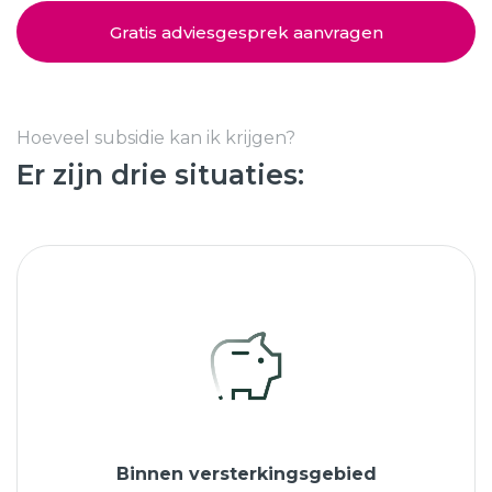
Schuifpuien
SHOWROOM BEZOEKEN
Samenstellen
Gratis adviesgesprek aanvragen
Afspraak maken
Hoeveel subsidie kan ik krijgen?
Er zijn drie situaties:
Start verduurzamen
8.6
763 beoordelingen
Binnen versterkingsgebied