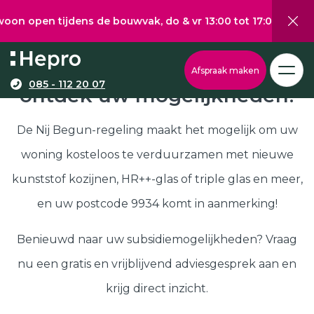
 tijdens de bouwvak, do & vr 13:00 tot 17:00, za 10:00 tot 
Wat wilt u graag verduurzamen?
Via onze configurator berekent u eenvoudig een
Nij Begun subsidie in 9934,
Afspraak maken
richtprijs voor uw kunststof kozijnen, -deuren, of
085 - 112 20 07
ontdek uw mogelijkheden!
Kunststof kozijnen
schuifpuien.
Kunststof deuren
De Nij Begun-regeling maakt het mogelijk om uw
Kunststof schuifpuien
woning kosteloos te verduurzamen met nieuwe
Kozijnen
Samenstellen
kunststof kozijnen, HR++-glas of triple glas en meer,
Isolatie
en uw postcode 9934 komt in aanmerking!
Klantenservice
Hepro
Benieuwd naar uw subsidiemogelijkheden? Vraag
Deuren
Samenstellen
nu een gratis en vrijblijvend adviesgesprek aan en
Subsidies
krijg direct inzicht.
Brochure