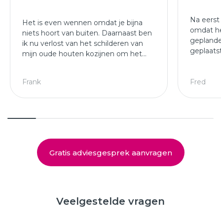
Na eerst
Het is even wennen omdat je bijna
omdat he
niets hoort van buiten. Daarnaast ben
geplande
ik nu verlost van het schilderen van
geplaats
mijn oude houten kozijnen om het
afgewer
jaar.
kozijne
Leuke ploeg die mijn kozijnen en
Frank
Fred
deuren hebben geplaatst.
Gratis adviesgesprek aanvragen
Veelgestelde vragen