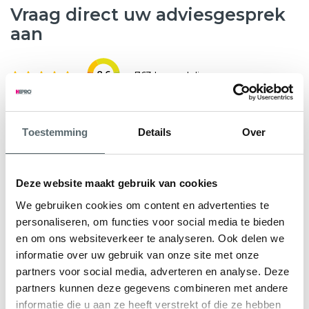
Vraag direct uw adviesgesprek
aan
8.6
763 beoordelingen
Wilt u weten hoeveel subsidie u kunt krijgen voor nieuwe
Toestemming
Details
Over
kunststof kozijnen, HR++ glas of andere
verduurzamingsmaatregelen? Hepro helpt u graag verder.
Tijdens een gratis en vrijblijvend adviesgesprek bekijken
Deze website maakt gebruik van cookies
onze specialisten samen met u de mogelijkheden voor uw
We gebruiken cookies om content en advertenties te
woning. We geven direct inzicht in de subsidieregeling Nij
personaliseren, om functies voor social media te bieden
Begun en eventuele aanvullende regelingen.
en om ons websiteverkeer te analyseren. Ook delen we
informatie over uw gebruik van onze site met onze
U ontvangt een persoonlijk advies en een heldere offerte
partners voor social media, adverteren en analyse. Deze
op maat, zodat u precies weet waar u aan toe bent.
partners kunnen deze gegevens combineren met andere
informatie die u aan ze heeft verstrekt of die ze hebben