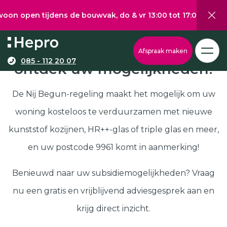
 tijdens de bouwvak, do & vr 13:00 tot 17:00, za 10:00 tot 
Wat wilt u graag verduurzamen?
Via onze configurator berekent u eenvoudig een
Nij Begun subsidie in 9961,
Afspraak maken
richtprijs voor uw kunststof kozijnen, -deuren, of
085 - 112 20 07
ontdek uw mogelijkheden!
Kunststof kozijnen
schuifpuien.
Kunststof deuren
De Nij Begun-regeling maakt het mogelijk om uw
Kunststof schuifpuien
woning kosteloos te verduurzamen met nieuwe
Kozijnen
Samenstellen
kunststof kozijnen, HR++-glas of triple glas en meer,
Isolatie
en uw postcode 9961 komt in aanmerking!
Klantenservice
Hepro
Benieuwd naar uw subsidiemogelijkheden? Vraag
Deuren
Samenstellen
nu een gratis en vrijblijvend adviesgesprek aan en
Subsidies
krijg direct inzicht.
Brochure