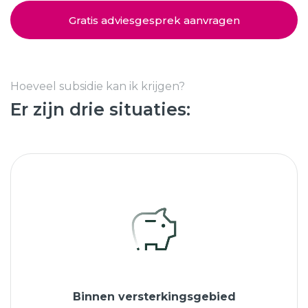
Schuifpuien
SHOWROOM BEZOEKEN
Samenstellen
Gratis adviesgesprek aanvragen
Afspraak maken
Hoeveel subsidie kan ik krijgen?
Er zijn drie situaties:
Start verduurzamen
8.6
763 beoordelingen
Binnen versterkingsgebied