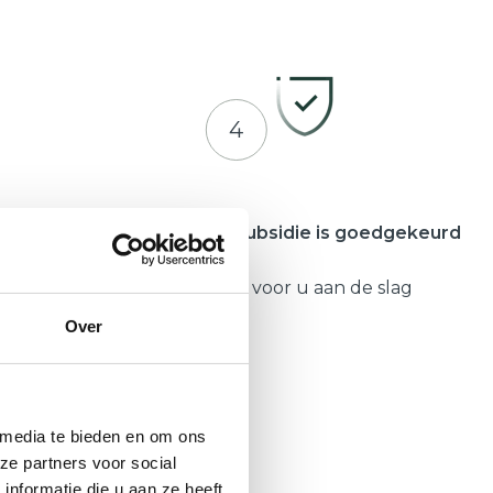
4
meente
Zodra uw subsidie is goedgekeurd
Gaat Hepro voor u aan de slag
Over
 media te bieden en om ons
ze partners voor social
nformatie die u aan ze heeft