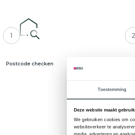
1
Postcode checken
Adviesges
Waarbij u e
ontvangt
Toestemming
Deze website maakt gebruik
We gebruiken cookies om cont
websiteverkeer te analyseren
media, adverteren en analys