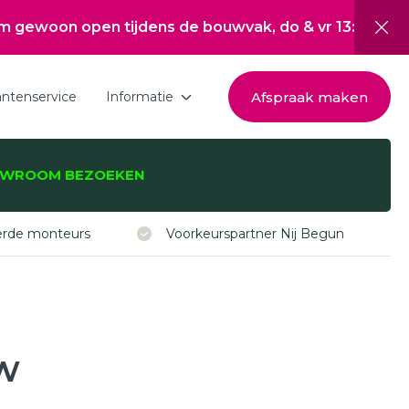
en tijdens de bouwvak, do & vr 13:00 tot 17:00, za 1
Afspraak maken
antenservice
Informatie
Download de brochure
WROOM BEZOEKEN
Over Hepro
zijnen, -deuren,
Nieuwsoverzicht
eerde monteurs
Voorkeurspartner Nij Begun
Werken bij
Inspiratie
Subsidie Nij Begun
uw
ISDE subsidie