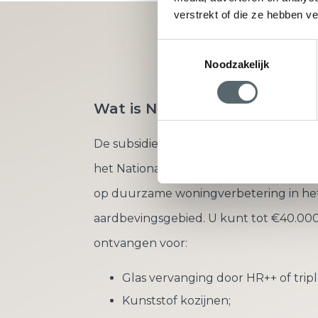
verstrekt of die ze hebben v
Vraag direct u
Toestemmingsselectie
Noodzakelijk
Wat is Nij Begun?
De subsidieregeling ‘Nij Begun’ is onde
het Nationaal Programma Groningen en 
op duurzame woningverbetering in he
aardbevingsgebied. U kunt tot €40.000
ontvangen voor:
Glas vervanging door HR++ of tripl
Kunststof kozijnen;