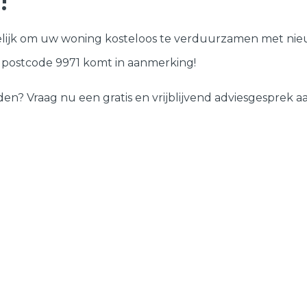
!
Deuren
lijk om uw woning kosteloos te verduurzamen met nieu
Samenstellen
w postcode 9971 komt in aanmerking!
 Vraag nu een gratis en vrijblijvend adviesgesprek aan 
?