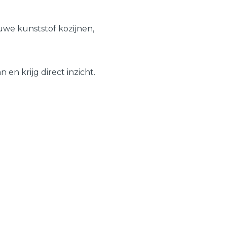
Schuifpuien
Veelgestelde vragen
we kunststof kozijnen,
Samenstellen
en krijg direct inzicht.