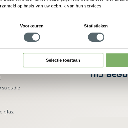
erzameld op basis van uw gebruik van hun services.
w adviesgesprek aan
Voorkeuren
Statistieken
rdeel van
Selectie toestaan
richt zich
t
 subsidie
e glas;