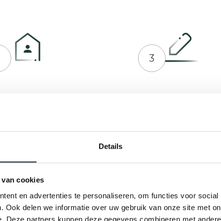
2
3
prek plannen met Hepro
Indienen bij RVO of ge
en offerte op maat
Details
 van cookies
ent en advertenties te personaliseren, om functies voor social
. Ook delen we informatie over uw gebruik van onze site met on
e. Deze partners kunnen deze gegevens combineren met andere i