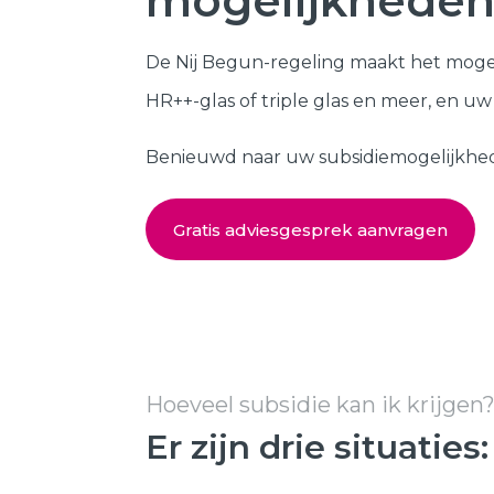
mogelijkheden
Kozijnen
SHOWROOM BEZOEKEN
De Nij Begun-regeling maakt het moge
Samenstellen
HR++-glas of triple glas en meer, en u
Benieuwd naar uw subsidiemogelijkheden?
Gratis adviesgesprek aanvragen
Hoeveel subsidie kan ik krijgen
Er zijn drie situaties: