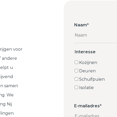
Naam
*
rijgen voor
Interesse
f andere
Kozijnen
elpt u
Deuren
lijvend
Schuifpuien
ten samen
Isolatie
ng. We
ng Nij
E-mailadres
*
lingen.