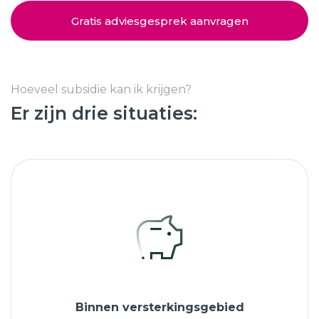
Schuifpuien
SHOWROOM BEZOEKEN
Samenstellen
Gratis adviesgesprek aanvragen
Afspraak maken
Hoeveel subsidie kan ik krijgen?
Er zijn drie situaties:
Start verduurzamen
8.6
763 beoordelingen
Binnen versterkingsgebied