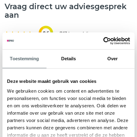
Vraag direct uw adviesgesprek
aan
8.6
763 beoordelingen
Wilt u weten hoeveel subsidie u kunt krijgen voor nieuwe
Toestemming
Details
Over
kunststof kozijnen, HR++ glas of andere
verduurzamingsmaatregelen? Hepro helpt u graag verder.
Tijdens een gratis en vrijblijvend adviesgesprek bekijken
Deze website maakt gebruik van cookies
onze specialisten samen met u de mogelijkheden voor uw
We gebruiken cookies om content en advertenties te
woning. We geven direct inzicht in de subsidieregeling Nij
personaliseren, om functies voor social media te bieden
Begun en eventuele aanvullende regelingen.
en om ons websiteverkeer te analyseren. Ook delen we
informatie over uw gebruik van onze site met onze
U ontvangt een persoonlijk advies en een heldere offerte
partners voor social media, adverteren en analyse. Deze
op maat, zodat u precies weet waar u aan toe bent.
partners kunnen deze gegevens combineren met andere
informatie die u aan ze heeft verstrekt of die ze hebben