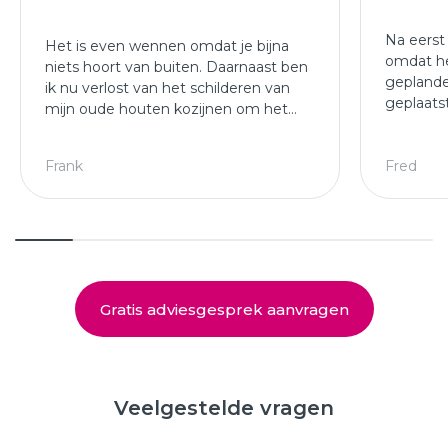
Na eerst
Het is even wennen omdat je bijna
omdat he
niets hoort van buiten. Daarnaast ben
geplande
ik nu verlost van het schilderen van
geplaats
mijn oude houten kozijnen om het
afgewer
jaar.
kozijne
Leuke ploeg die mijn kozijnen en
Frank
Fred
deuren hebben geplaatst.
Gratis adviesgesprek aanvragen
Veelgestelde vragen