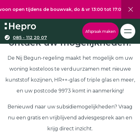
 tijdens de bouwvak, do & vr 13:00 tot 17:00, za 10:00 tot 
Wat wilt u graag verduurzamen?
Via onze configurator berekent u eenvoudig een
Nij Begun subsidie in 9973,
Afspraak maken
richtprijs voor uw kunststof kozijnen, -deuren, of
085 - 112 20 07
ontdek uw mogelijkheden!
Kunststof kozijnen
schuifpuien.
Kunststof deuren
De Nij Begun-regeling maakt het mogelijk om uw
Kunststof schuifpuien
woning kosteloos te verduurzamen met nieuwe
Kozijnen
Samenstellen
kunststof kozijnen, HR++-glas of triple glas en meer,
Isolatie
en uw postcode 9973 komt in aanmerking!
Klantenservice
Hepro
Benieuwd naar uw subsidiemogelijkheden? Vraag
Deuren
Samenstellen
nu een gratis en vrijblijvend adviesgesprek aan en
Subsidies
krijg direct inzicht.
Brochure