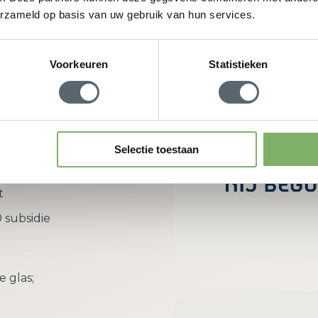
erzameld op basis van uw gebruik van hun services.
w adviesgesprek aan
Voorkeuren
Statistieken
rdeel van
Selectie toestaan
richt zich
t
 subsidie
e glas;