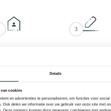
2
3
prek plannen met Hepro
Indienen bij RVO of ge
en offerte op maat
Details
 van cookies
ent en advertenties te personaliseren, om functies voor social
. Ook delen we informatie over uw gebruik van onze site met on
e. Deze partners kunnen deze gegevens combineren met andere i