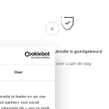
4
meente
Zodra uw subsidie is goedgekeurd
Gaat Hepro voor u aan de slag
Over
 media te bieden en om ons
ze partners voor social
nformatie die u aan ze heeft