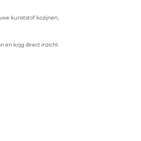
Schuifpuien
Veelgestelde vragen
we kunststof kozijnen,
Samenstellen
en krijg direct inzicht.