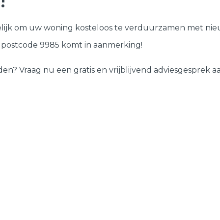
!
Deuren
lijk om uw woning kosteloos te verduurzamen met nieu
Samenstellen
w postcode 9985 komt in aanmerking!
 Vraag nu een gratis en vrijblijvend adviesgesprek aan 
?