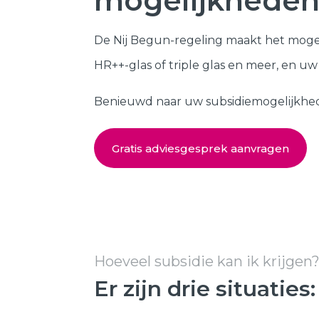
mogelijkheden
Kozijnen
SHOWROOM BEZOEKEN
De Nij Begun-regeling maakt het moge
Samenstellen
HR++-glas of triple glas en meer, en u
Benieuwd naar uw subsidiemogelijkheden?
Gratis adviesgesprek aanvragen
Hoeveel subsidie kan ik krijgen
Er zijn drie situaties: