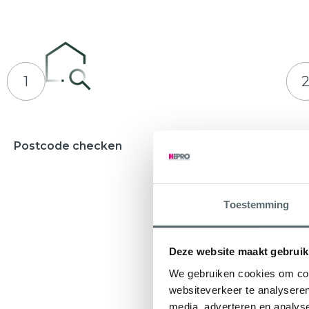
1
Postcode checken
Adviesges
Waarbij u e
ontvangt
Toestemming
Deze website maakt gebruik
We gebruiken cookies om cont
websiteverkeer te analyseren
media, adverteren en analys