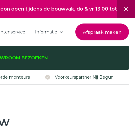
ijdens de bouwvak, do & vr 13:00 tot 17:00, za 10:00 
Afspraak maken
antenservice
Informatie
Download de brochure
WROOM BEZOEKEN
Over Hepro
zijnen, -deuren,
Nieuwsoverzicht
eerde monteurs
Voorkeurspartner Nij Begun
Werken bij
Inspiratie
Subsidie Nij Begun
uw
ISDE subsidie