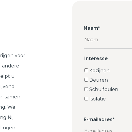
Naam
*
rijgen voor
Interesse
f andere
Kozijnen
elpt u
Deuren
lijvend
Schuifpuien
ten samen
Isolatie
ng. We
ng Nij
E-mailadres
*
lingen.