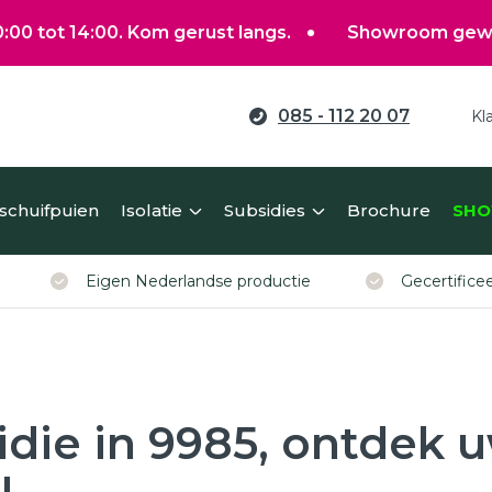
 14:00. Kom gerust langs.
Showroom gewoon open t
085 - 112 20 07
Kl
ag verduurzamen?
 schuifpuien
Isolatie
Subsidies
Brochure
SHO
erekent u eenvoudig een richtprijs voor uw kunststof ko
Eigen Nederlandse productie
Gecertific
idie in 9985, ontdek 