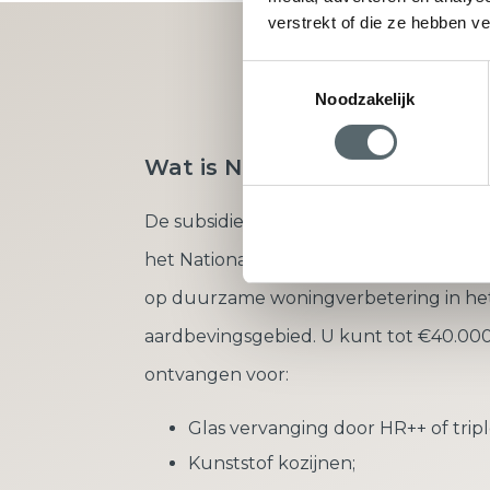
verstrekt of die ze hebben v
Vraag direct u
Toestemmingsselectie
Noodzakelijk
Wat is Nij Begun?
De subsidieregeling ‘Nij Begun’ is onde
het Nationaal Programma Groningen en 
op duurzame woningverbetering in he
aardbevingsgebied. U kunt tot €40.000
ontvangen voor:
Glas vervanging door HR++ of tripl
Kunststof kozijnen;