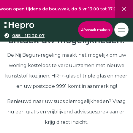
 tijdens de bouwvak, do & vr 13:00 tot 17:00, za 10:00 tot
Wat wilt u graag verduurzamen?
Via onze configurator berekent u eenvoudig een
Nij Begun subsidie in 9991,
Afspraak maken
richtprijs voor uw kunststof kozijnen, -deuren, of
085 - 112 20 07
ontdek uw mogelijkheden!
Kunststof kozijnen
schuifpuien.
Kunststof deuren
De Nij Begun-regeling maakt het mogelijk om uw
Kunststof schuifpuien
woning kosteloos te verduurzamen met nieuwe
Kozijnen
Samenstellen
kunststof kozijnen, HR++-glas of triple glas en meer,
Isolatie
en uw postcode 9991 komt in aanmerking!
Klantenservice
Hepro
Benieuwd naar uw subsidiemogelijkheden? Vraag
Deuren
Samenstellen
nu een gratis en vrijblijvend adviesgesprek aan en
Subsidies
krijg direct inzicht.
Brochure