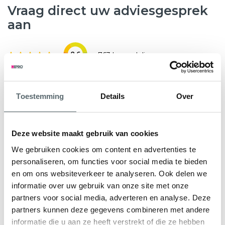
Vraag direct uw adviesgesprek
aan
8.6
763 beoordelingen
Wilt u weten hoeveel subsidie u kunt krijgen voor nieuwe
Toestemming
Details
Over
kunststof kozijnen, HR++ glas of andere
verduurzamingsmaatregelen? Hepro helpt u graag verder.
Tijdens een gratis en vrijblijvend adviesgesprek bekijken
Deze website maakt gebruik van cookies
onze specialisten samen met u de mogelijkheden voor uw
We gebruiken cookies om content en advertenties te
woning. We geven direct inzicht in de subsidieregeling Nij
personaliseren, om functies voor social media te bieden
Begun en eventuele aanvullende regelingen.
en om ons websiteverkeer te analyseren. Ook delen we
informatie over uw gebruik van onze site met onze
U ontvangt een persoonlijk advies en een heldere offerte
partners voor social media, adverteren en analyse. Deze
op maat, zodat u precies weet waar u aan toe bent.
partners kunnen deze gegevens combineren met andere
informatie die u aan ze heeft verstrekt of die ze hebben