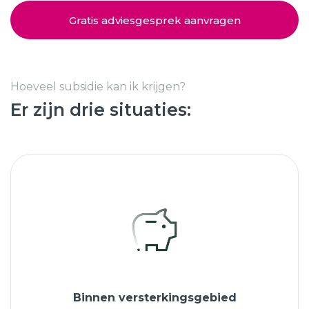
Schuifpuien
SHOWROOM BEZOEKEN
Samenstellen
Gratis adviesgesprek aanvragen
Afspraak maken
Hoeveel subsidie kan ik krijgen?
Er zijn drie situaties:
Start verduurzamen
8.6
763 beoordelingen
Binnen versterkingsgebied