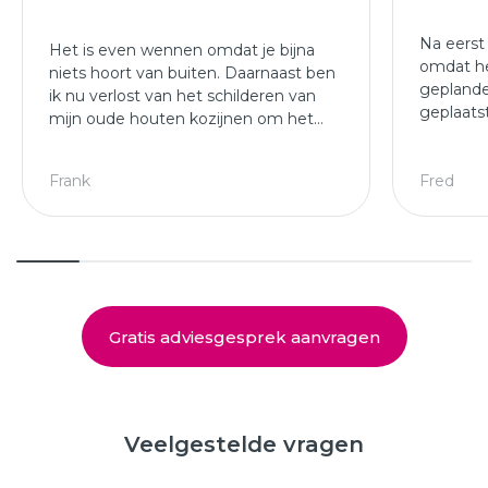
Na eerst
Het is even wennen omdat je bijna
omdat he
niets hoort van buiten. Daarnaast ben
geplande
ik nu verlost van het schilderen van
geplaats
mijn oude houten kozijnen om het
afgewer
jaar.
kozijne
Leuke ploeg die mijn kozijnen en
Frank
Fred
deuren hebben geplaatst.
Gratis adviesgesprek aanvragen
Veelgestelde vragen