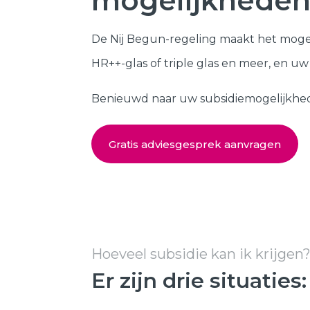
mogelijkheden
Kozijnen
SHOWROOM BEZOEKEN
De Nij Begun-regeling maakt het moge
Samenstellen
HR++-glas of triple glas en meer, en u
Benieuwd naar uw subsidiemogelijkheden?
Gratis adviesgesprek aanvragen
Hoeveel subsidie kan ik krijgen
Er zijn drie situaties: