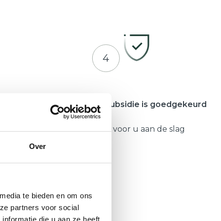
4
meente
Zodra uw subsidie is goedgekeurd
Gaat Hepro voor u aan de slag
Over
 media te bieden en om ons
ze partners voor social
nformatie die u aan ze heeft