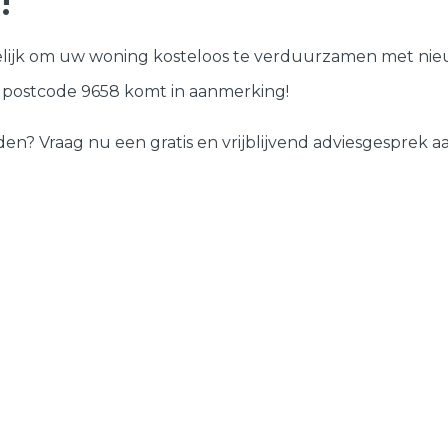
!
Deuren
lijk om uw woning kosteloos te verduurzamen met nieu
Samenstellen
w postcode 9658 komt in aanmerking!
 Vraag nu een gratis en vrijblijvend adviesgesprek aan 
?