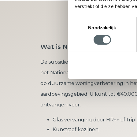
verstrekt of die ze hebben v
Vraag direct u
Toestemmingsselectie
Noodzakelijk
Wat is Nij Begun?
De subsidieregeling ‘Nij Begun’ is onde
het Nationaal Programma Groningen en 
op duurzame woningverbetering in he
aardbevingsgebied. U kunt tot €40.000
ontvangen voor:
Glas vervanging door HR++ of tripl
Kunststof kozijnen;