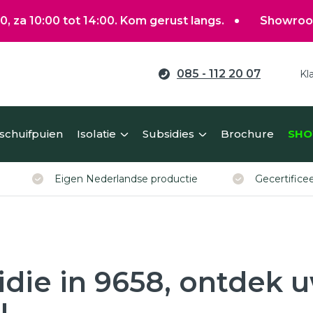
 tot 14:00. Kom gerust langs.
Showroom gewoon o
085 - 112 20 07
Kl
ag verduurzamen?
 schuifpuien
Isolatie
Subsidies
Brochure
SHO
erekent u eenvoudig een richtprijs voor uw kunststof ko
Eigen Nederlandse productie
Gecertific
idie in 9658, ontdek 