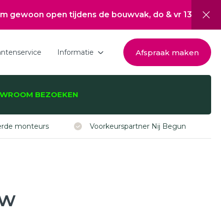
pen tijdens de bouwvak, do & vr 13:00 tot 17:00, za 1
Afspraak maken
antenservice
Informatie
Download de brochure
WROOM BEZOEKEN
Over Hepro
zijnen, -deuren,
Nieuwsoverzicht
eerde monteurs
Voorkeurspartner Nij Begun
Werken bij
Inspiratie
Subsidie Nij Begun
uw
ISDE subsidie