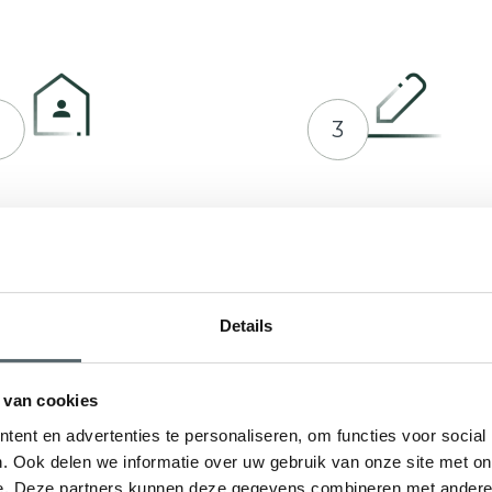
2
3
prek plannen met Hepro
Indienen bij RVO of ge
en offerte op maat
Details
 van cookies
ent en advertenties te personaliseren, om functies voor social
. Ook delen we informatie over uw gebruik van onze site met on
e. Deze partners kunnen deze gegevens combineren met andere i