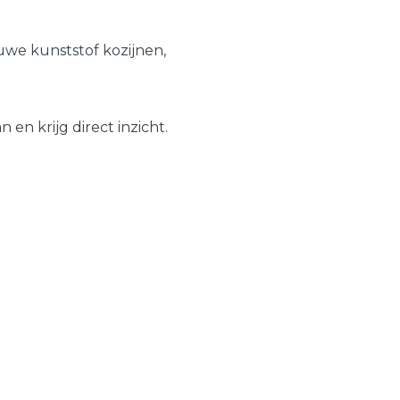
Schuifpuien
Veelgestelde vragen
we kunststof kozijnen,
Samenstellen
en krijg direct inzicht.