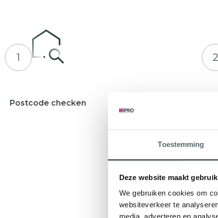
1
Postcode checken
Adviesges
Waarbij u e
ontvangt
Toestemming
Deze website maakt gebruik
We gebruiken cookies om cont
websiteverkeer te analyseren
media, adverteren en analys