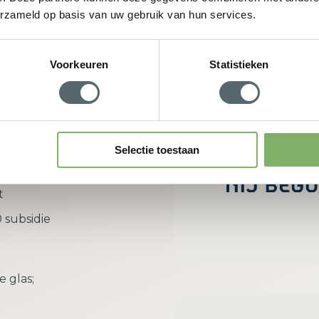
erzameld op basis van uw gebruik van hun services.
w adviesgesprek aan
Voorkeuren
Statistieken
rdeel van
Selectie toestaan
richt zich
t
 subsidie
e glas;