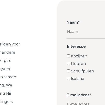
Naam
*
rijgen voor
Interesse
f andere
Kozijnen
elpt u
Deuren
lijvend
Schuifpuien
ten samen
Isolatie
ng. We
ng Nij
E-mailadres
*
lingen.