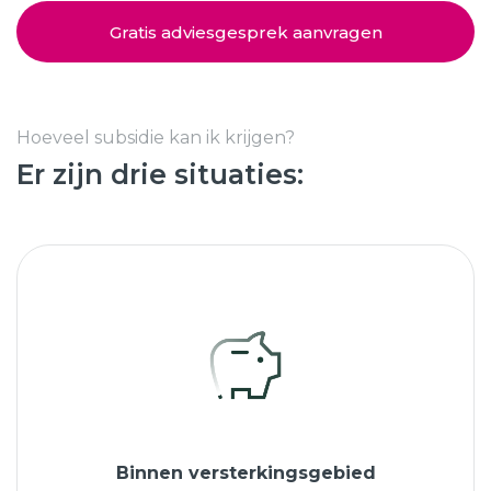
Schuifpuien
SHOWROOM BEZOEKEN
Samenstellen
Gratis adviesgesprek aanvragen
Afspraak maken
Hoeveel subsidie kan ik krijgen?
Er zijn drie situaties:
Start verduurzamen
8.6
763 beoordelingen
Binnen versterkingsgebied