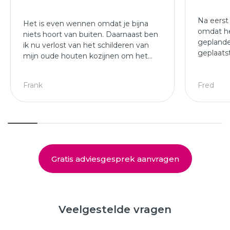
Na eerst
Het is even wennen omdat je bijna
omdat he
niets hoort van buiten. Daarnaast ben
geplande
ik nu verlost van het schilderen van
geplaats
mijn oude houten kozijnen om het
afgewer
jaar.
kozijne
Leuke ploeg die mijn kozijnen en
Frank
Fred
deuren hebben geplaatst.
Gratis adviesgesprek aanvragen
Veelgestelde vragen