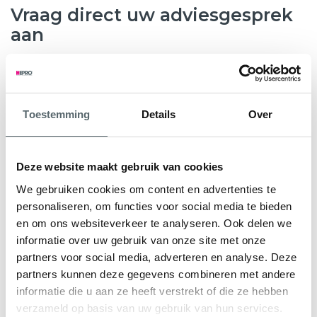
Vraag direct uw adviesgesprek
aan
8.6
763 beoordelingen
Toestemming
Details
Over
Wilt u weten hoeveel subsidie u kunt krijgen voor nieuwe
kunststof kozijnen, HR++ glas of andere
verduurzamingsmaatregelen? Hepro helpt u graag verder.
Deze website maakt gebruik van cookies
Tijdens een gratis en vrijblijvend adviesgesprek bekijken
We gebruiken cookies om content en advertenties te
onze specialisten samen met u de mogelijkheden voor uw
personaliseren, om functies voor social media te bieden
woning. We geven direct inzicht in de subsidieregeling Nij
en om ons websiteverkeer te analyseren. Ook delen we
Begun en eventuele aanvullende regelingen.
informatie over uw gebruik van onze site met onze
partners voor social media, adverteren en analyse. Deze
U ontvangt een persoonlijk advies en een heldere offerte
partners kunnen deze gegevens combineren met andere
op maat, zodat u precies weet waar u aan toe bent.
informatie die u aan ze heeft verstrekt of die ze hebben
verzameld op basis van uw gebruik van hun services.