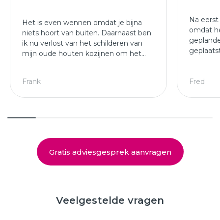
Na eerst
Het is even wennen omdat je bijna
omdat he
niets hoort van buiten. Daarnaast ben
geplande
ik nu verlost van het schilderen van
geplaats
mijn oude houten kozijnen om het
afgewer
jaar.
kozijne
Leuke ploeg die mijn kozijnen en
Frank
Fred
deuren hebben geplaatst.
Gratis adviesgesprek aanvragen
Veelgestelde vragen