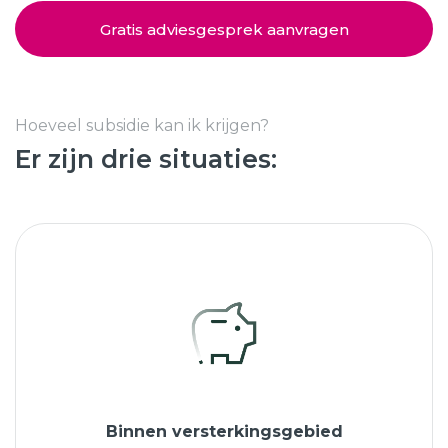
Schuifpuien
SHOWROOM BEZOEKEN
Samenstellen
Gratis adviesgesprek aanvragen
Afspraak maken
Hoeveel subsidie kan ik krijgen?
Er zijn drie situaties:
Start verduurzamen
8.6
763 beoordelingen
Binnen versterkingsgebied