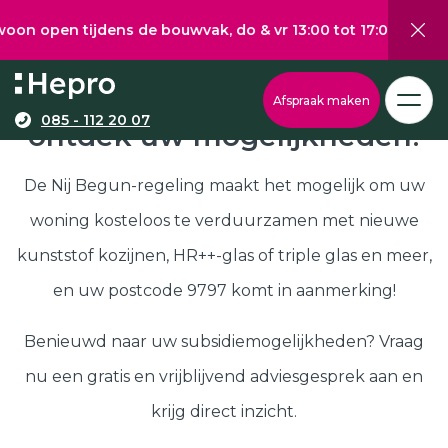
 tijdens de bouwvak, do & vr 13:00 tot 17:00, za 10:00 tot 
Wat wilt u graag verduurzamen?
Via onze configurator berekent u eenvoudig een
Nij Begun subsidie in 9797,
Afspraak maken
richtprijs voor uw kunststof kozijnen, -deuren, of
085 - 112 20 07
ontdek uw mogelijkheden!
Kunststof kozijnen
schuifpuien.
Kunststof deuren
De Nij Begun-regeling maakt het mogelijk om uw
Kunststof schuifpuien
woning kosteloos te verduurzamen met nieuwe
Kozijnen
Samenstellen
kunststof kozijnen, HR++-glas of triple glas en meer,
Isolatie
en uw postcode 9797 komt in aanmerking!
Klantenservice
Hepro
Benieuwd naar uw subsidiemogelijkheden? Vraag
Deuren
Samenstellen
nu een gratis en vrijblijvend adviesgesprek aan en
Subsidies
krijg direct inzicht.
Brochure