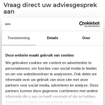
Vraag direct uw adviesgesprek
aan
8.6
763 beoordelingen
Toestemming
Details
Over
Wilt u weten hoeveel subsidie u kunt krijgen voor nieuwe
kunststof kozijnen, HR++ glas of andere
verduurzamingsmaatregelen? Hepro helpt u graag verder.
Deze website maakt gebruik van cookies
Tijdens een gratis en vrijblijvend adviesgesprek bekijken
We gebruiken cookies om content en advertenties te
onze specialisten samen met u de mogelijkheden voor uw
personaliseren, om functies voor social media te bieden
woning. We geven direct inzicht in de subsidieregeling Nij
en om ons websiteverkeer te analyseren. Ook delen we
Begun en eventuele aanvullende regelingen.
informatie over uw gebruik van onze site met onze
partners voor social media, adverteren en analyse. Deze
U ontvangt een persoonlijk advies en een heldere offerte
partners kunnen deze gegevens combineren met andere
op maat, zodat u precies weet waar u aan toe bent.
informatie die u aan ze heeft verstrekt of die ze hebben
verzameld op basis van uw gebruik van hun services.