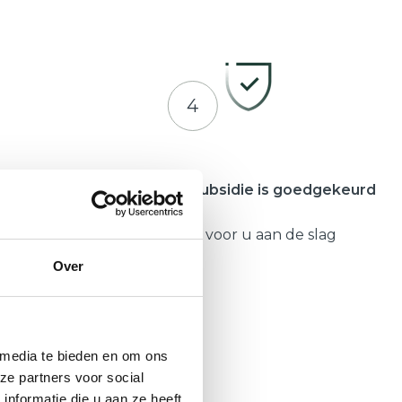
4
meente
Zodra uw subsidie is goedgekeurd
Gaat Hepro voor u aan de slag
Over
 media te bieden en om ons
ze partners voor social
nformatie die u aan ze heeft