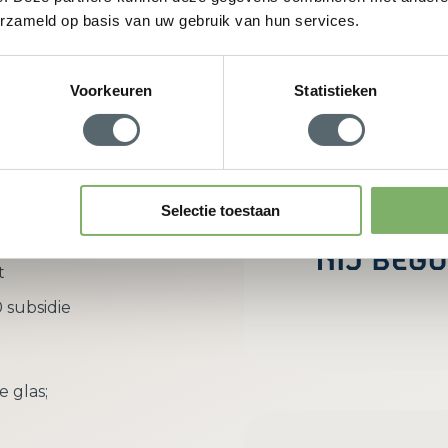
erzameld op basis van uw gebruik van hun services.
w adviesgesprek aan
Voorkeuren
Statistieken
rdeel van
Selectie toestaan
richt zich
t
 subsidie
e glas;