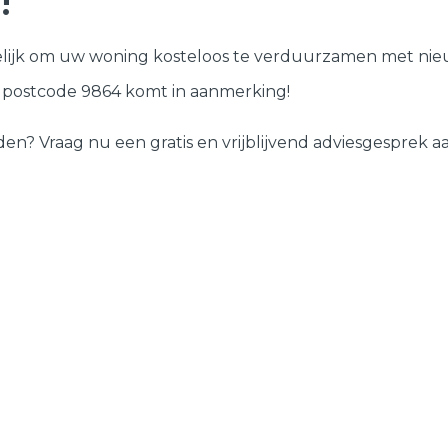
!
Deuren
lijk om uw woning kosteloos te verduurzamen met nieu
Samenstellen
w postcode 9864 komt in aanmerking!
 Vraag nu een gratis en vrijblijvend adviesgesprek aan 
?