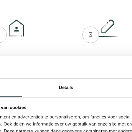
2
3
prek plannen met Hepro
Indienen bij RVO of ge
en offerte op maat
Details
 van cookies
ent en advertenties te personaliseren, om functies voor social
. Ook delen we informatie over uw gebruik van onze site met on
e. Deze partners kunnen deze gegevens combineren met andere i