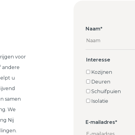
Naam
*
rijgen voor
Interesse
f andere
Kozijnen
elpt u
Deuren
lijvend
Schuifpuien
ten samen
Isolatie
ng. We
ng Nij
E-mailadres
*
lingen.