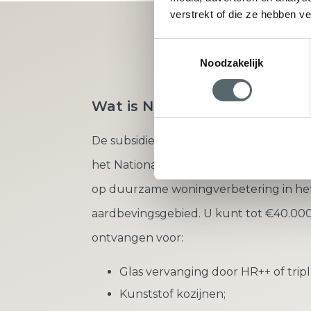
verstrekt of die ze hebben v
Vraag direct u
Toestemmingsselectie
Noodzakelijk
Wat is Nij Begun?
De subsidieregeling ‘Nij Begun’ is onde
het Nationaal Programma Groningen en 
op duurzame woningverbetering in he
aardbevingsgebied. U kunt tot €40.000
ontvangen voor:
Glas vervanging door HR++ of tripl
Kunststof kozijnen;