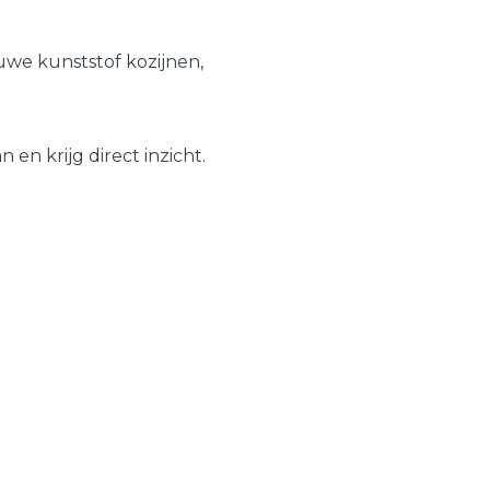
Schuifpuien
Veelgestelde vragen
we kunststof kozijnen,
Samenstellen
en krijg direct inzicht.