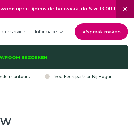
 tijdens de bouwvak, do & vr 13:00 tot 17:00, za 10:0
Afspraak maken
antenservice
Informatie
Download de brochure
WROOM BEZOEKEN
Over Hepro
zijnen, -deuren,
Nieuwsoverzicht
eerde monteurs
Voorkeurspartner Nij Begun
Werken bij
Inspiratie
Subsidie Nij Begun
uw
ISDE subsidie