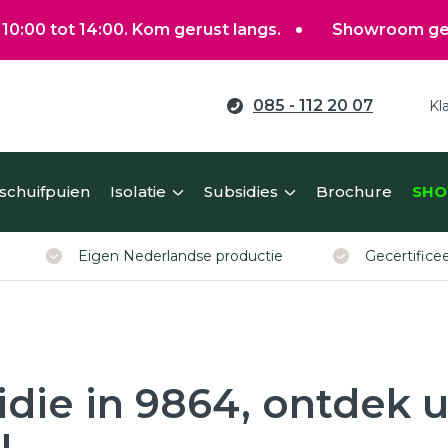
t 14:00. Kom gerust langs.
Showroom gewoon open
085 - 112 20 07
Kl
ag verduurzamen?
 schuifpuien
Isolatie
Subsidies
Brochure
SHO
erekent u eenvoudig een richtprijs voor uw kunststof ko
Eigen Nederlandse productie
Gecertific
idie in 9864, ontdek 