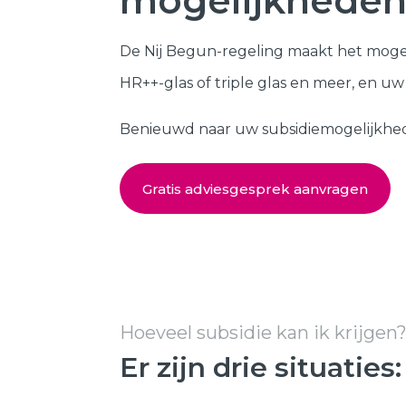
mogelijkheden
Kozijnen
SHOWROOM BEZOEKEN
De Nij Begun-regeling maakt het moge
Samenstellen
HR++-glas of triple glas en meer, en u
Benieuwd naar uw subsidiemogelijkheden?
Gratis adviesgesprek aanvragen
Hoeveel subsidie kan ik krijgen
Er zijn drie situaties: