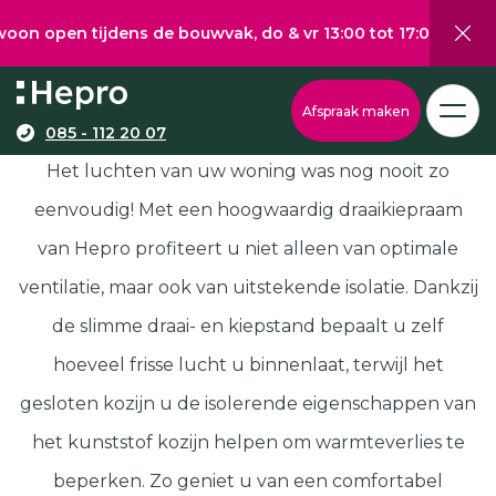
ens de bouwvak, do & vr 13:00 tot 17:00, za 10:00 tot 14:00
Wat wilt u graag verduurzamen?
Via onze configurator berekent u eenvoudig een
Draaikiepraam
Afspraak maken
richtprijs voor uw kunststof kozijnen, -deuren, of
085 - 112 20 07
Kunststof kozijnen
schuifpuien.
Het luchten van uw woning was nog nooit zo
Kunststof deuren
eenvoudig! Met een hoogwaardig draaikiepraam
Kunststof schuifpuien
van Hepro profiteert u niet alleen van optimale
Kozijnen
Samenstellen
ventilatie, maar ook van uitstekende isolatie. Dankzij
Isolatie
de slimme draai- en kiepstand bepaalt u zelf
Klantenservice
hoeveel frisse lucht u binnenlaat, terwijl het
Hepro
Deuren
Samenstellen
gesloten kozijn u de isolerende eigenschappen van
Subsidies
het kunststof kozijn helpen om warmteverlies te
Brochure
beperken. Zo geniet u van een comfortabel