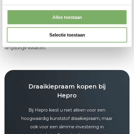
het hele proces uit handen, van de deskundige installatie
tot de binnenafwerking, het onderhoud en het schoon en
Alles toestaan
netjes achterlaten na afronding van de montage. Zo bent u
verzekerd van een perfect geplaatst draaikiepraam met
Selectie toestaan
optimale isolatie, een hoogwaardige afwerking en
langdurige kwaliteit.
Draaikiepraam kopen bij
Hepro
Bij Hepro kiest u niet alleen voor een
hoogwaardig kunststof draaikiepraam, maar
ook voor een slimme investering in