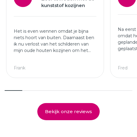
kunststof kozijnen
Na eerst
Het is even wennen omdat je bijna
omdat he
niets hoort van buiten. Daarnaast ben
geplande
ik nu verlost van het schilderen van
geplaats
mijn oude houten kozijnen om het
afgewer
jaar.
kozijne
Leuke ploeg die mijn kozijnen en
Frank
Fred
deuren hebben geplaatst.
Bekijk onze reviews