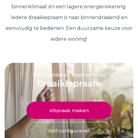
Schuifpuien
SHOWROOM BEZOEKEN
Samenstellen
binnenklimaat én een lagere energierekening.
Iedere draaikiepraam is naar binnendraaiend en
eenvoudig te bedienen. Een duurzame keuze voor
Afspraak maken
iedere woning!
Start verduurzamen
Slim ventileren, sterk isoleren
8.6
763 beoordelingen
Draaikiepraam
Afspraak maken
Zelf configureren