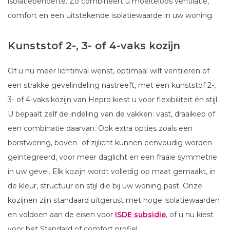
isolatiebehoefte. Zo combineert u moeiteloos ventilatie,
comfort en een uitstekende isolatiewaarde in uw woning.
Kunststof 2-, 3- of 4-vaks kozijn
Of u nu meer lichtinval wenst, optimaal wilt ventileren of
een strakke gevelindeling nastreeft, met een kunststof 2-,
3- of 4-vaks kozijn van Hepro kiest u voor flexibiliteit én stijl.
U bepaalt zelf de indeling van de vakken: vast, draaikiep of
een combinatie daarvan. Ook extra opties zoals een
borstwering, boven- of zijlicht kunnen eenvoudig worden
geïntegreerd, voor meer daglicht en een fraaie symmetrie
in uw gevel. Elk kozijn wordt volledig op maat gemaakt, in
de kleur, structuur en stijl die bij uw woning past. Onze
kozijnen zijn standaard uitgerust met hoge isolatiewaarden
en voldoen aan de eisen voor
ISDE subsidie
, of u nu kiest
voor het Standard of comfort profiel.