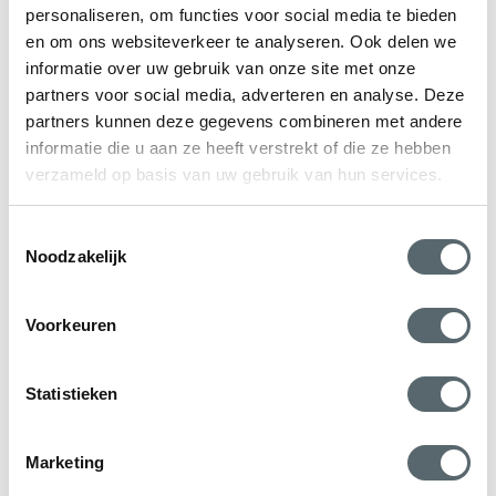
personaliseren, om functies voor social media te bieden
voor optimale veiligheid.
en om ons websiteverkeer te analyseren. Ook delen we
informatie over uw gebruik van onze site met onze
Tip!
Ga voor optimale veiligheid met het Hepro Protect
partners voor social media, adverteren en analyse. Deze
pakket. Uw Standard of Comfort kozijn wordt dan voorzien
partners kunnen deze gegevens combineren met andere
informatie die u aan ze heeft verstrekt of die ze hebben
van inbraakwerend glas, driepuntssloten met
verzameld op basis van uw gebruik van hun services.
kerntrekbeveiliging en Secustik hang- en sluitwerk. Met
Hepro Protect kunt u met een gerust gevoel uw woning
Toestemmingsselectie
verlaten.
Noodzakelijk
Draaikiepraam monteren?
Voorkeuren
Het monteren van een draaikiepraam vereist precisie en
vakmanschap. Een goede montage zorgt namelijk voor
Statistieken
een goede isolatie. Bij Hepro kunt u vertrouwen op ons
ervaren en VCA gecertificeerde montageteam, dat de
Marketing
kunststof kozijnen door heel Nederland plaatst. Wij nemen