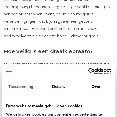
leefomgeving te houden. Regelmatige ventilatie draagt bij
aan het afvoeren van vocht, geuren en mogelijke
verontreinigingen, wat bijdraagt aan een gezond
binnenklimaat. Het voorkomt ook problemen zoals
schimmelvorming en een te hoge luchtvochtigheid.
Hoe veilig is een draaikiepraam?
Bij Hepro staan kwaliteit en veiligheid voorop. Daarom zijn
onze draaikiepramen voorzien van het onafhankelijke
KOMO keurmerk
wat garant staat voor een duurzaam en
kwalitatief hoogwaardig product. Daarnaast is het hang- en
Toestemming
Details
Over
sluitwerk van de kunststof draaikiepramen uitgerust met
het
SKG** keurmerk
, wat een inbraakwerendheid van 3
Deze website maakt gebruik van cookies
minuten garandeert. Met een draaikiepraam van Hepro
We gebruiken cookies om content en advertenties te
kiest u dus niet alleen voor comfort en isolatie, maar ook