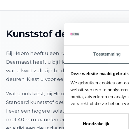
Kunststof deuren
Bij Hepro heeft u een ruime keuze door het uitg
Toestemming
Daarnaast heeft u bij Hepro de keuze om snel een 
wat u kwijt zult zijn bij de aanschaf van de nieuwe
Deze website maakt gebruik
deuren. Kiest u voor een
kunststof voordeur
,
kun
We gebruiken cookies om cont
websiteverkeer te analyseren
Wat u ook kiest, bij Hepro worden de kunststof d
media, adverteren en analys
Standard kunststof deuren zijn voorzien van 24
verstrekt of die ze hebben v
liever een hogere isolatiewaarde van maar liefst
Toestemmingsselectie
met 40 mm panelen en triple glas. De kunststof v
Noodzakelijk
er altijd een deur die past bij u! En elke kunststo