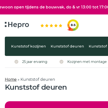
ijdens de bouwvak, do & vr 13:00 tot 17:00, za 10:00 
8.6
Kunststof kozijnen
Kunststof deuren
Wat wilt u gra
Kunststof kozijnen
Kunststof deuren
Kunststof
Kunststof schuifpuien
Via onze configurator b
25 jaar ervaring
Kozijnen met montage
Isolatie
of schuifpuien.
Klantenservice
Home
»
Kunststof deuren
Hepro
Kunststof deuren
Subsidies
Brochure