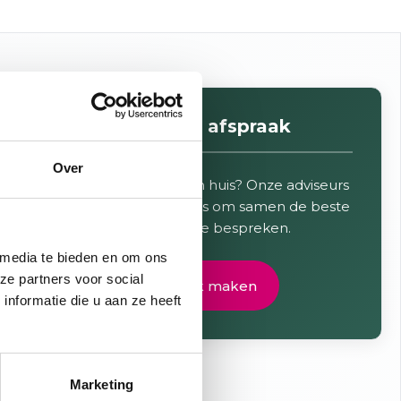
Maak een afspraak
Over
Wilt u liever advies aan huis? Onze adviseurs
komen graag bij u thuis om samen de beste
oplossingen te bespreken.
 media te bieden en om ons
ze partners voor social
Afspraak maken
nformatie die u aan ze heeft
Marketing