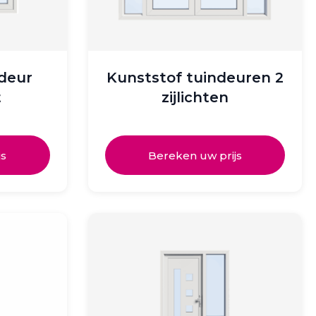
deur
Kunststof tuindeuren 2
t
zijlichten
js
Bereken uw prijs