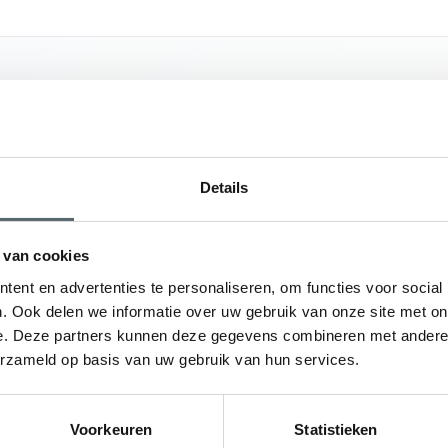
ebreide assortiment in kunststof deuren.
Details
richtprijs online te bereken, zodat u gelijk weet
 kunststof deur! U heeft keuze uit allerlei soorten
 van cookies
ststof achterdeur
of
kunststof tuindeur
?
ent en advertenties te personaliseren, om functies voor social
. Ook delen we informatie over uw gebruik van onze site met on
euren in twee uitvoeringen geleverd. De
e. Deze partners kunnen deze gegevens combineren met andere i
 mm deurpanelen en HR++ beglazing. Wenst u
erzameld op basis van uw gebruik van hun services.
 32%? Dan kiest u voor een Comfort kunststof deur
oordeuren zijn leverbaar in vele modellen, zo is
Voorkeuren
Statistieken
f deur is leverbaar in meer dan 100 verschillende