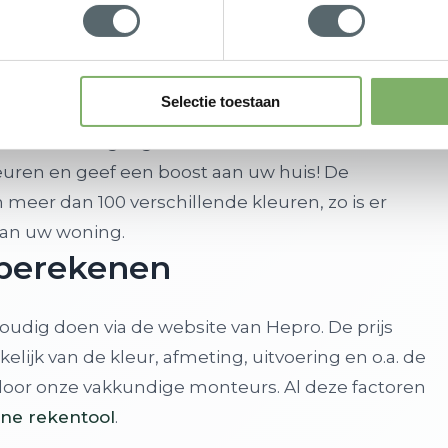
euren
Selectie toestaan
en mooie doorgang maken van de tuin naar de
uren en geef een boost aan uw huis! De
eer dan 100 verschillende kleuren, zo is er
 van uw woning.
n berekenen
udig doen via de website van Hepro. De prijs
ijk van de kleur, afmeting, uitvoering en o.a. de
door onze vakkundige monteurs. Al deze factoren
ine rekentool
.