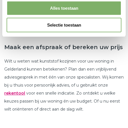
isolatiewaarden, luchtdichtheid en strakke afwerking. U
Alles toestaan
hoeft niets zelf te regelen: van demontage tot oplevering
nemen wij alles uit handen. En met 10 jaar garantie op
Selectie toestaan
product én montage, zit u altijd goed.
Maak een afspraak of bereken uw prijs
Wilt u weten wat kunststof kozijnen voor uw woning in
Gelderland kunnen betekenen? Plan dan een vrijblijvend
adviesgesprek in met één van onze specialisten. Wij komen
bij u thuis voor persoonlijk advies, of u gebruikt onze
rekentool
voor een snelle indicatie. Zo ontdekt u welke
keuzes passen bij uw woning én uw budget. Of u nu eerst
wilt oriënteren of direct aan de slag wilt.