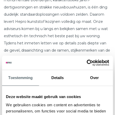
dertigwoningen en strakke nieuwbouwhuizen, is één ding
duidelijk: standaardoplossingen voldoen zelden. Daarom
levert Hepro kunststof kozijnen volledig op maat. Onze
adviseurs komen bij u langs en bekijken samen met u wat
esthetisch én technisch het beste past bij uw woning.
Tijdens het inmeten letten we op details zoals diepte van
de gevel, draairichting van de ramen, stijlkenmerken van de
woning en natuurlijk uw persoonlijke voorkeuren. In onze
eigen fabriek in Zuidbroek worden de kozijnen vervolgens
tot op de millimeter nauwkeurig geproduceerd, afgestemd
Toestemming
Details
Over
op de exacte situatie bij u thuis.
Stel uw eigen kunststof kozijnen
Deze website maakt gebruik van cookies
samen
We gebruiken cookies om content en advertenties te
personaliseren, om functies voor social media te bieden
Uw huis, uw stijl, uw keuzes. Bij Hepro bepaalt u zelf hoe uw