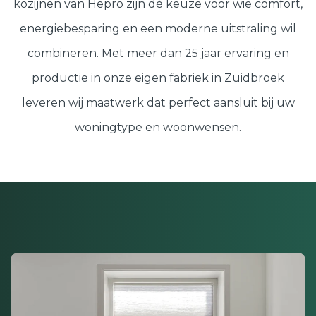
kozijnen van Hepro zijn dé keuze voor wie comfort,
Schuifpuien
SHOWROOM BEZOEKEN
Samenstellen
energiebesparing en een moderne uitstraling wil
combineren. Met meer dan 25 jaar ervaring en
productie in onze eigen fabriek in Zuidbroek
Afspraak maken
leveren wij maatwerk dat perfect aansluit bij uw
Start verduurzamen
woningtype en woonwensen.
8.6
763 beoordelingen