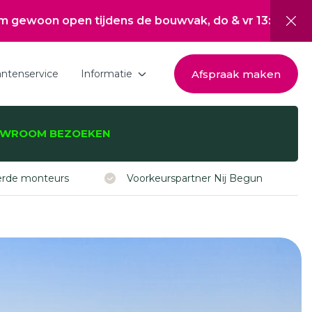
jdens de bouwvak, do & vr 13:00 tot 17:00, za 10:00 
Afspraak maken
antenservice
Informatie
Download de brochure
WROOM BEZOEKEN
Over Hepro
zijnen, -deuren,
Nieuwsoverzicht
eerde monteurs
Voorkeurspartner Nij Begun
Werken bij
Inspiratie
Subsidie Nij Begun
ISDE subsidie