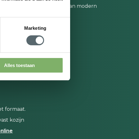
jdigheid in kleur en stijl
: van modern
iet tot klassieke houtnerf.
Marketing
nze kunststof kozijnen
Alles toestaan
et formaat.
ast kozijn
nline