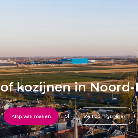
Deuren
Samenstellen
of kozijnen in Noord
of
Afspraak maken
Zelf configureren