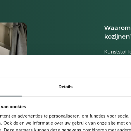
Waarom 
kozijnen
Kunststof ko
zonder red
Isoler
Details
meer k
Onde
 van cookies
schuur
ent en advertenties te personaliseren, om functies voor social
Veilig
. Ook delen we informatie over uw gebruik van onze site met on
en slu
e. Deze partners kunnen deze gegevens combineren met andere i