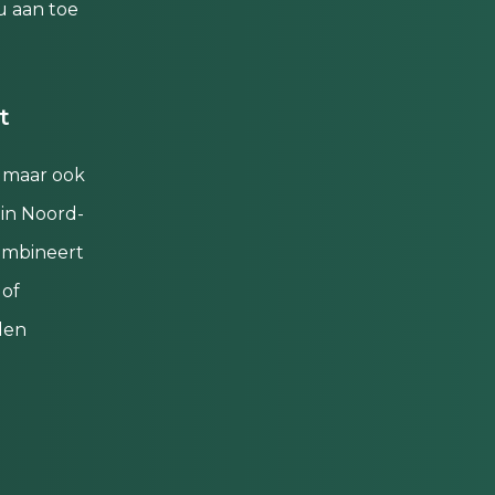
u aan toe
t
, maar ook
in Noord-
combineert
of
den