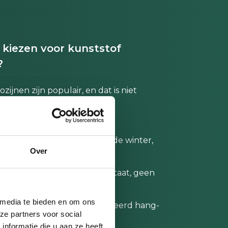
kiezen voor kunststof
?
zijnen zijn populair, en dat is niet
en:
end:
minder stookkosten in de winter,
Over
oelte in de zomer.
rhoudsarm
: een doekje volstaat, geen
- of schilderwerk meer.
 media te bieden en om ons
: voorzien van
SKG
gecertificeerd hang-
ze partners voor social
itwerk.
nformatie die u aan ze heeft