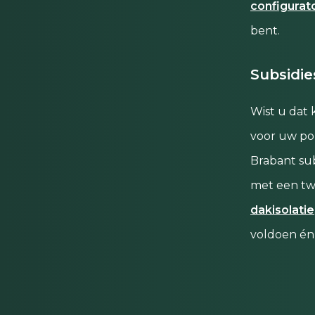
configurat
bent.
Subsidie
Wist u dat 
voor uw po
Brabant sub
met een tw
dakisolatie
voldoen én 