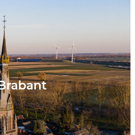
Schuifpuien
Veelgestelde vragen
Samenstellen
-Brabant