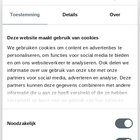
driepuntssluiting met kerntrekbeveiliging en Secustik
Toestemming
Details
Over
hang- en sluitwerk. De deurpanelen zijn voorzien van een
spion, voor extra zicht wie er voor de deur staat, en een
stalen SKG kern die zorgt voor maximale stevigheid en
Deze website maakt gebruik van cookies
inbraakwerendheid. Geniet van een ongeëvenaard niveau
We gebruiken cookies om content en advertenties te
van veiligheid!
personaliseren, om functies voor social media te bieden
en om ons websiteverkeer te analyseren. Ook delen we
Kunststof voordeur in het antraciet
informatie over uw gebruik van onze site met onze
bestellen bij Hepro
partners voor social media, adverteren en analyse. Deze
partners kunnen deze gegevens combineren met andere
informatie die u aan ze heeft verstrekt of die ze hebben
Een kunststof voordeur antraciet bestelt u eenvoudig bij
verzameld op basis van uw gebruik van hun services.
Hepro, de specialist in duurzame kozijnen én
woningisolatie! Bij Hepro krijgt u niet alleen een stijlvolle
Toestemmingsselectie
voordeur met topklasse beveiliging, maar ook deskundig
Noodzakelijk
advies over hoe u deze kunt combineren met isolerende
maatregelen, zoals
spouwmuur
-,
vloer
– of
dakisolatie
.