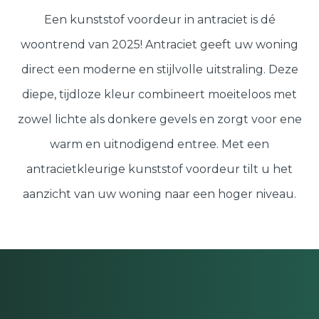
Schuifpuien
SHOWROOM BEZOEKEN
Samenstellen
Een kunststof voordeur in antraciet is dé
woontrend van 2025! Antraciet geeft uw woning
direct een moderne en stijlvolle uitstraling. Deze
Afspraak maken
diepe, tijdloze kleur combineert moeiteloos met
zowel lichte als donkere gevels en zorgt voor ene
Start verduurzamen
warm en uitnodigend entree. Met een
antracietkleurige kunststof voordeur tilt u het
8.6
763 beoordelingen
aanzicht van uw woning naar een hoger niveau.