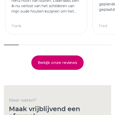
niets hoort van buiten. Daarnaast ben
geplande
ik nu verlost van het schilderen van
geplaats
mijn oude houten kozijnen om het
afgewer
jaar.
kozijne
Leuke ploeg die mijn kozijnen en
Frank
Fred
deuren hebben geplaatst.
Bekijk onze reviews
Meer weten?
Maak vrijblijvend een