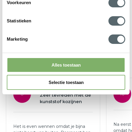
Voorkeuren
Onze adviseurs helpen u van A tot Z: van het samenstellen
van uw ideale kunststof voordeur tot het aanvragen van de
Statistieken
ISDE subsidie
voor isolerende oplossingen. Hepro is uw
partner voor een totale woningverduurzaming!
Marketing
Klantenbeoordelingen
Alles toestaan
Selectie toestaan
8
10
Zeer tevreden met de
kunststof kozijnen
Na eerst
Het is even wennen omdat je bijna
omdat he